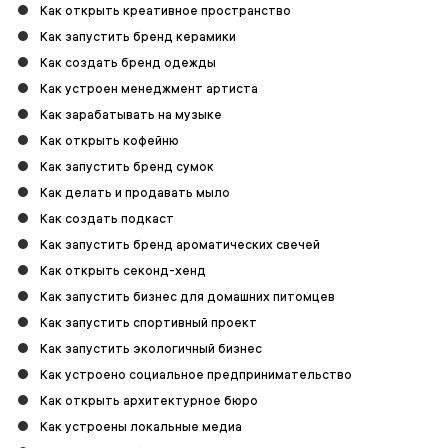
Как открыть креативное пространство
Как запустить бренд керамики
Как создать бренд одежды
Как устроен менеджмент артиста
Как зарабатывать на музыке
Как открыть кофейню
Как запустить бренд сумок
Как делать и продавать мыло
Как создать подкаст
Как запустить бренд ароматических свечей
Как открыть секонд-хенд
Как запустить бизнес для домашних питомцев
Как запустить спортивный проект
Как запустить экологичный бизнес
Как устроено социальное предпри­ни­ма­тельство
Как открыть архитектурное бюро
Как устроены локальные медиа