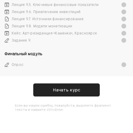
Лекция 9.5. Ключевые финансовые показатели
Лекция 9.6. Привлечение инвестиций
Лекция 9.7. Источники финансирования
Лекция 9.8. Модели монетизации
Кейс: Арт-резиденция «Каменка», Красноярск
Задание 9.
Финальный модуль
Опрос
Начать курс
Ecли вы нашли ошибку, пожалуйста, выделите фрагмент
текста и нажмите
Ctrl+Enter
.