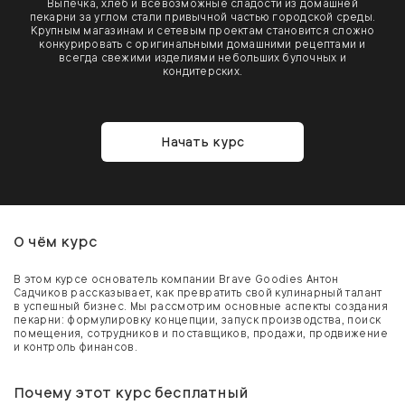
Выпечка, хлеб и всевозможные сладости из домашней
пекарни за углом стали привычной частью городской среды.
Крупным магазинам и сетевым проектам становится сложно
конкурировать с оригинальными домашними рецептами и
всегда свежими изделиями небольших булочных и
кондитерских.
Начать курс
О чём курс
В этом курсе основатель компании Brave Goodies Антон
Садчиков рассказывает, как превратить свой кулинарный талант
в успешный бизнес. Мы рассмотрим основные аспекты создания
пекарни: формулировку концепции, запуск производства, поиск
помещения, сотрудников и поставщиков, продажи, продвижение
и контроль финансов.
Почему этот курс бесплатный