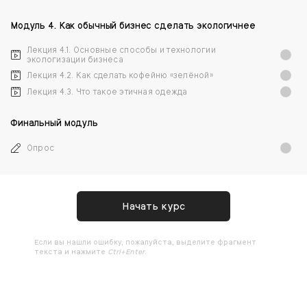
Модуль 4. Как обычный бизнес сделать экологичнее
Лекция 4.1. Основные способы и технологии
экологизации бизнеса
Лекция 4.2. Как сделать кофейню «зелёной»
Лекция 4.3. Что такое этичная одежда
Финальный модуль
Опрос
Начать курс
Ecли вы нашли ошибку, пожалуйста, выделите фрагмент
текста и нажмите
Ctrl+Enter
.