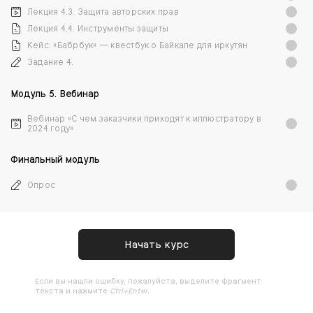
Лекция 4.3. Защита авторских прав
Лекция 4.4. Инструменты защиты
Кейс: «Бабрбук» — квестбук о Байкале для иркутян
Задание 4.
Модуль 5. Вебинар
Вебинар «С чем заказчики приходят к иллюстратору в
2024 году»
Финальный модуль
Опрос
Начать курс
Ecли вы нашли ошибку, пожалуйста, выделите фрагмент
текста и нажмите
Ctrl+Enter
.