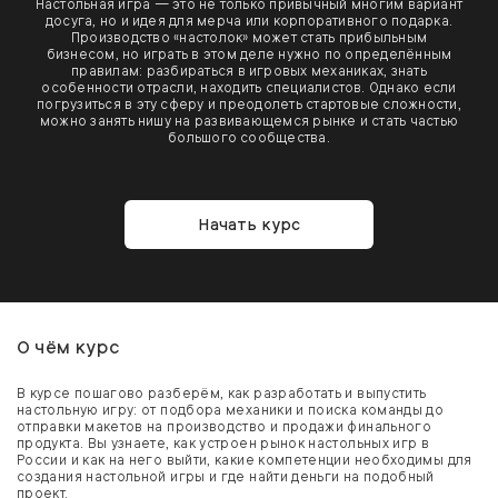
Настольная игра — это не только привычный многим вариант
досуга, но и идея для мерча или корпоративного подарка.
Производство «настолок» может стать прибыльным
бизнесом, но играть в этом деле нужно по определённым
правилам: разбираться в игровых механиках, знать
особенности отрасли, находить специалистов. Однако если
погрузиться в эту сферу и преодолеть стартовые сложности,
можно занять нишу на развивающемся рынке и стать частью
большого сообщества.
Начать курс
О чём курс
В курсе пошагово разберём, как разработать и выпустить
настольную игру: от подбора механики и поиска команды до
отправки макетов на производство и продажи финального
продукта. Вы узнаете, как устроен рынок настольных игр в
России и как на него выйти, какие компетенции необходимы для
создания настольной игры и где найти деньги на подобный
проект.