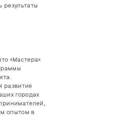
ь результаты
что «Мастера»
ограммы
кта.
я развития
аших городах
дпринимателей,
им опытом в