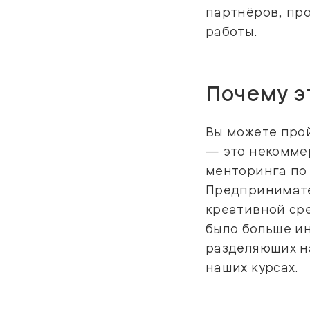
партнёров, про
работы.
Почему э
Вы можете прой
— это некомме
менторинга по 
Предпринимате
креативной сре
было больше и
разделяющих на
наших курсах.