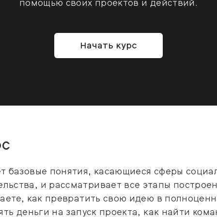
помощью своих проектов и действий.
Начать курс
рс
ет базовые понятия, касающиеся сферы социа
льства, и рассматривает все этапы построен
наете, как превратить свою идею в полноцен
зять деньги на запуск проекта, как найти кома