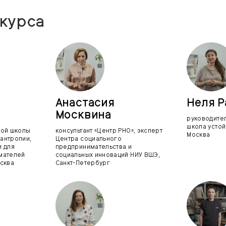
курса
Анастасия
Неля 
Москвина
руководител
школа устой
кой школы
консультант «Центр РНО», эксперт
Москва
антропии,
Центра социального
и для
предпринимательства и
мателей
социальных инноваций НИУ ВШЭ,
сква
Санкт-Петербург