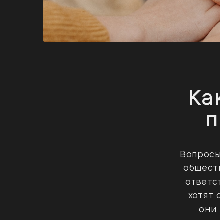
Ка
п
Вопросы
общест
ответс
хотят 
они