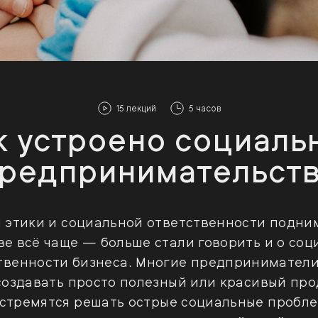
15 лекций
5 часов
к устроено социаль
редпри­ни­ма­тельст
 этики и социальной ответственности подни
ве всё чаще — больше стали говорить и о соц
твенности бизнеса. Многие предприниматели
создавать просто полезный или красивый пр
 стремятся решать острые социальные пробле