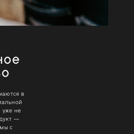
ное
во
маются в
иальной
 уже не
одукт —
мы с