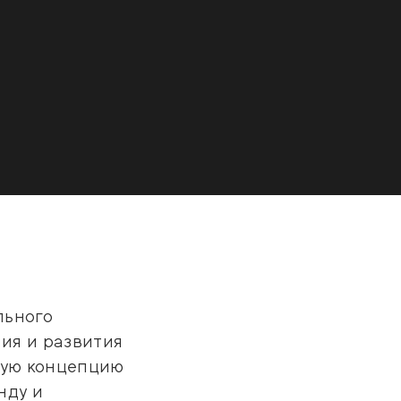
льного
ия и развития
ную концепцию
нду и