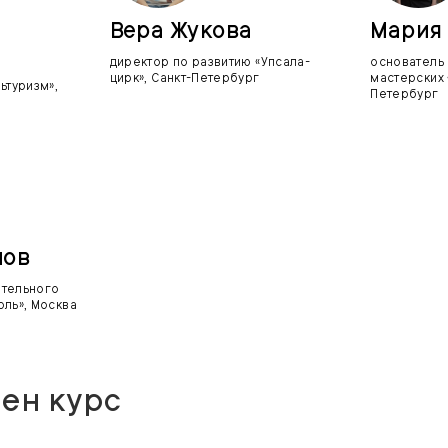
Вера Жукова
Мария 
директор по развитию «Упсала-
основатель
цирк», Санкт-Петербург
мастерских 
ьтуризм»,
Петербург
лов
ательного
оль», Москва
оен курс