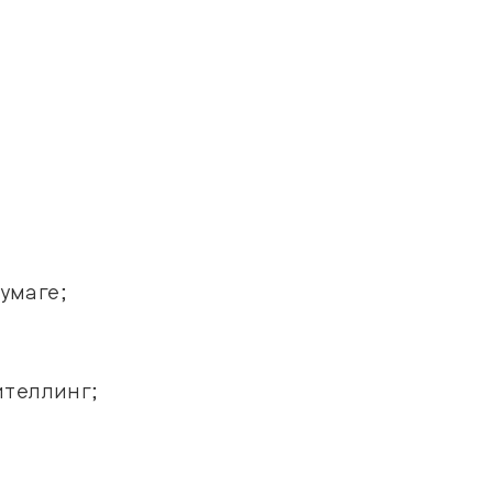
умаге;
ителлинг;