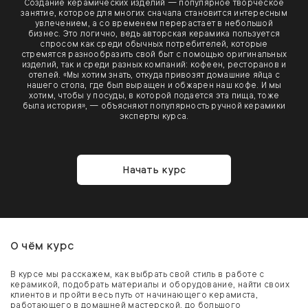
Создание керамических изделий — популярное творческое
занятие, которое для многих сначала становится интересным
увлечением, а со временем перерастает в небольшой
бизнес. Это логично, ведь авторская керамика пользуется
спросом как среди обычных потребителей, которые
стремятся разнообразить свой быт с помощью оригинальных
изделий, так и среди разных компаний: кофеен, ресторанов и
отелей. «Мы хотим знать, откуда привозят домашние яйца с
нашего стола, где был выращен и обжарен наш кофе. И мы
хотим, чтобы у посуды, в которой подается эта пища, тоже
была история», — объясняют популярность ручной керамики
эксперты курса.
Начать курс
О чём курс
В курсе мы расскажем, как выбрать свой стиль в работе с
керамикой, подобрать материалы и оборудование, найти своих
клиентов и пройти весь путь от начинающего керамиста,
работающего в домашней мастерской, до большого