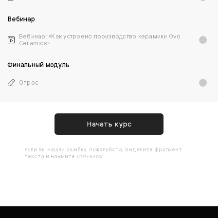
Вебинар
Вебинар: «Как устроено производство керамики Ovo
Ceramics»
Финальный модуль
Опрос
Начать курс
Ecли вы нашли ошибку, пожалуйста, выделите фрагмент
текста и нажмите
Ctrl+Enter
.