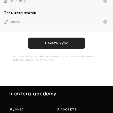
Задание 6.
Финальный модуль
Опрос
Начать курс
Ecли вы нашли ошибку, пожалуйста, выделите фрагмент
текста и нажмите
Ctrl+Enter
.
Журнал
О проекте