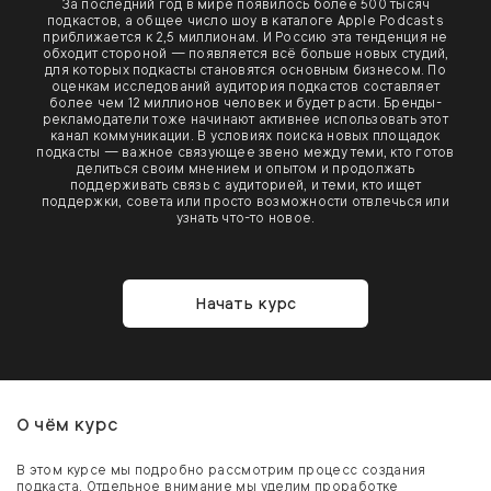
За последний год в мире появилось более 500 тысяч
подкастов, а общее число шоу в каталоге Apple Podcasts
приближается к 2,5 миллионам. И Россию эта тенденция не
обходит стороной — появляется всё больше новых студий,
для которых подкасты становятся основным бизнесом. По
оценкам исследований аудитория подкастов составляет
более чем 12 миллионов человек и будет расти. Бренды-
рекламодатели тоже начинают активнее использовать этот
канал коммуникации. В условиях поиска новых площадок
подкасты — важное связующее звено между теми, кто готов
делиться своим мнением и опытом и продолжать
поддерживать связь с аудиторией, и теми, кто ищет
поддержки, совета или просто возможности отвлечься или
узнать что-то новое.
Начать курс
О чём курс
В этом курсе мы подробно рассмотрим процесс создания
подкаста. Отдельное внимание мы уделим проработке