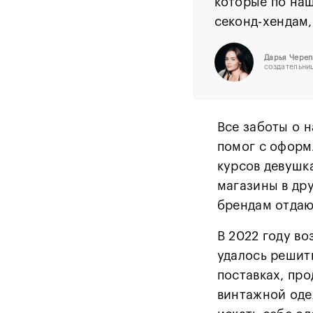
которые по наш
секонд-хендам,
Дарья Череп
создательни
Все заботы о н
помог с оформ
курсов девушка
магазины в дру
брендам отдаю
В 2022 году в
удалось решит
поставках, пр
винтажной оде