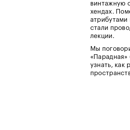
винтажную о
хендах. По
атрибутами 
стали прово
лекции.
Мы поговори
«Парадная» 
узнать, как
пространств