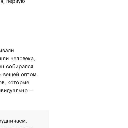
я, первую
ивали
шли человека,
ец собирался
ь вещей оптом.
ов, которые
ивидуально —
рудничаем,