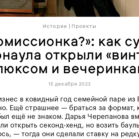
Истории
|
Проекты
омиссионка?»: как с
рнаула открыли «вин
люксом и вечеринк
15 декабря 2023
изнес в ковидный год семейной паре из
о. Ещё страшнее — браться за формат, 
ыл ещё не знаком. Дарья Черепанова вм
и открыть секонд-хенд, но возить баул
ось, — тогда они сделали ставку на редк