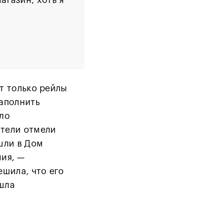
т только рейлы
наполнить
ло
атели отмели
шли в Дом
ния, —
ешила, что его
ашла