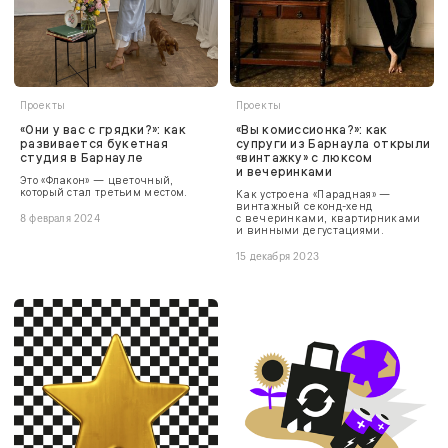
Проекты
Проекты
«Они у вас с грядки?»: как
«Вы комиссионка?»: как
развивается букетная
супруги из Барнаула открыли
студия в Барнауле
«винтажку» с люксом
и вечеринками
Это «Флакон» — цветочный,
который стал третьим местом.
Как устроена «Парадная» —
винтажный секонд-хенд
с вечеринками, квартирниками
8 февраля 2024
и винными дегустациями.
15 декабря 2023