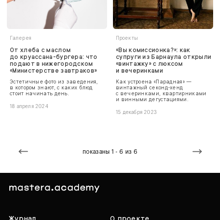
Галерея
Проекты
От хлеба с маслом
«Вы комиссионка?»: как
до круассана-бургера: что
супруги из Барнаула открыли
подают в нижегородском
«винтажку» с люксом
«Министерстве завтраков»
и вечеринками
Эстетичные фото из заведения,
Как устроена «Парадная» —
в котором знают, с каких блюд
винтажный секонд-хенд
стоит начинать день.
с вечеринками, квартирниками
и винными дегустациями.
18 апреля 2024
15 декабря 2023
показаны 1 - 6 из 6
Журнал
О проекте