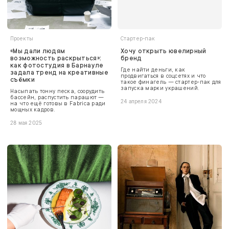
Проекты
Стартер-пак
«Мы дали людям
Хочу открыть ювелирный
возможность раскрыться»:
бренд
как фотостудия в Барнауле
Где найти деньги, как
задала тренд на креативные
продвигаться в соцсетях и что
съёмки
такое финагель — стартер-пак для
запуска марки украшений.
Насыпать тонну песка, соорудить
бассейн, распустить парашют —
24 апреля 2024
на что ещё готовы в Fabrica ради
мощных кадров.
28 мая 2025