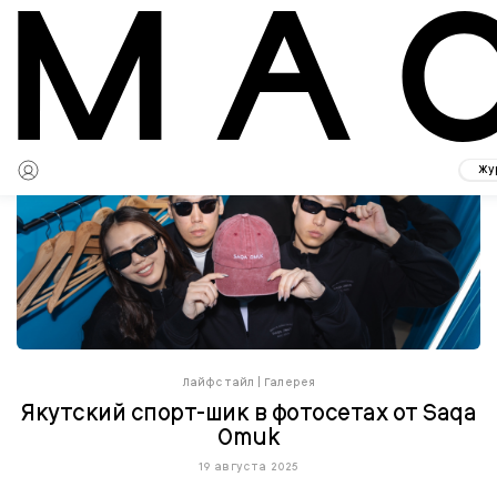
Жу
Лайфстайл
|
Галерея
Якутский спорт-шик в фотосетах от Saqa
Omuk
19 августа 2025