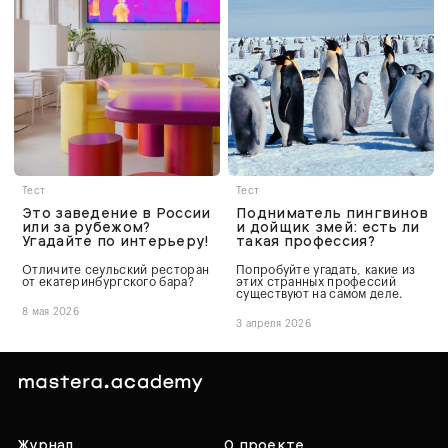
Тест
Тест
Это заведение в России
Подниматель пингвинов
или за рубежом?
и дойщик змей: есть ли
Угадайте по интерьеру!
такая профессия?
Отличите сеульский ресторан
Попробуйте угадать, какие из
от екатеринбургского бара?
этих странных профессий
существуют на самом деле.
8 мая 2026
3 апреля 2026
Журнал
О проекте