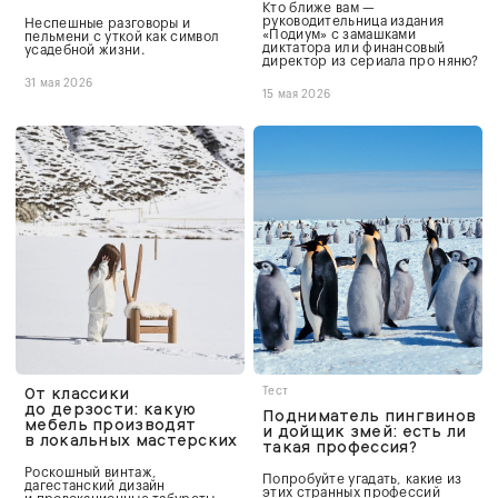
Кто ближе вам —
руководительница издания
Неспешные разговоры и
«Подиум» с замашками
пельмени с уткой как символ
диктатора или финансовый
усадебной жизни.
директор из сериала про няню?
31 мая 2026
15 мая 2026
От классики
Тест
до дерзости: какую
Подниматель пингвинов
мебель производят
и дойщик змей: есть ли
в локальных мастерских
такая профессия?
Роскошный винтаж,
Попробуйте угадать, какие из
дагестанский дизайн
этих странных профессий