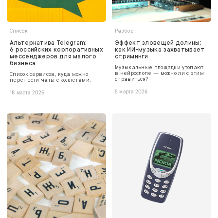
Список
Разбор
Альтернатива Telegram:
Эффект зловещей долины:
6 российских корпоративных
как ИИ-музыка захватывает
мессенджеров для малого
стриминги
бизнеса
Музыкальные площадки утопают
в нейрослопе — можно ли с этим
Список сервисов, куда можно
справиться?
перенести чаты с коллегами.
5 марта 2026
18 марта 2026