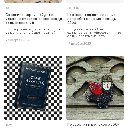
Тест
Подсказки
Берегите корни: найдите
Нас всех тошнит: главные
исконно русское слово среди
потребительские тренды
заимствований
2026
Предупреждаем: после этого теста
Все устали от онлайна,
ваша жизнь не будет прежней.
одиночества и нейросетей — что
с этим делать бизнесу?
27 февраля 2026
17 декабря 2025
Превратить детское хобби
Тест