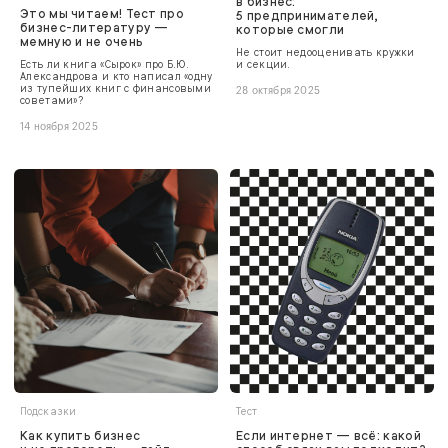
в бизнес:
Это мы читаем! Тест про
5 предпринимателей,
бизнес-литературу —
которые смогли
мемную и не очень
Не стоит недооценивать кружки
Есть ли книга «Сырок» про Б.Ю.
и секции.
Александрова и кто написал «одну
из тупейших книг с финансовыми
28 октября 2025
советами»?
14 ноября 2025
Подсказки
Тест
Как купить бизнес
Если интернет — всё: какой