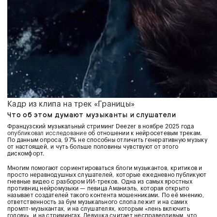
Кадр из клипа на трек «Границы»
Что об этом думают музыканты и слушатели
Французский музыкальный стриминг Deezer в ноябре 2025 года
опубликовал исследование
об отношении к нейросетевым трекам.
По данным опроса, 97% не способны отличить генеративную музыку
от настоящей, и чуть больше половины чувствуют от этого
дискомфорт.
Многим помогают сориентироваться блоги музыкантов, критиков и
просто неравнодушных слушателей, которые ежедневно публикуют
гневные видео с разбором ИИ-треков. Одна из самых яростных
противниц нейромузыки — певица Аманиэль, которая открыто
называет создателей такого контента мошенниками. По её мнению,
ответственность за бум музыкального слопа лежит и на самих
промпт-музыкантах, и на слушателях, которым «лень включить
голову», и на стримингах. Девушка считает несправедливым, что