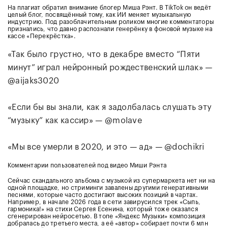
На плагиат обратил внимание блогер Миша Рэнт. В TikTok он ведёт
целый блог, посвящённый тому, как ИИ меняет музыкальную
индустрию. Под разоблачительным роликом многие комментаторы
признались, что давно распознали генерёнку в фоновой музыке на
кассе «Перекрёстка».
«Так было грустно, что в декабре вместо “Пяти
минут” играл нейронный рождественский шлак» —
@aijaks3020
«Если бы вы знали, как я задолбалась слушать эту
“музыку” как кассир» — @molave
«Мы все умерли в 2020, и это — ад» — @dochikri
Комментарии пользователей под видео Миши Рэнта
Сейчас скандального альбома с музыкой из супермаркета нет ни на
одной площадке, но стриминги завалены другими генеративными
песнями, которые часто достигают высоких позиций в чартах.
Например, в начале 2026 года в сети завирусился трек «Сыпь,
гармоника!» на стихи Сергея Есенина, который тоже оказался
сгенерирован нейросетью. В топе «Яндекс Музыки» композиция
добралась до третьего места, а её «автор» собирает почти 6 млн