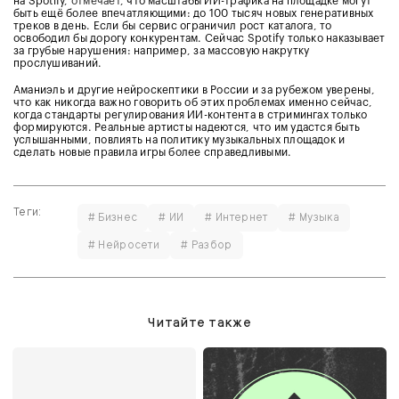
на Spotify,
отмечает
, что масштабы ИИ-трафика на площадке могут
быть ещё более впечатляющими: до 100 тысяч новых генеративных
треков в день. Если бы сервис ограничил рост каталога, то
освободил бы дорогу конкурентам. Сейчас Spotify только наказывает
за грубые нарушения: например, за массовую накрутку
прослушиваний.
Аманиэль и другие нейроскептики в России и за рубежом уверены,
что как никогда важно говорить об этих проблемах именно сейчас,
когда стандарты регулирования ИИ-контента в стримингах только
формируются. Реальные артисты надеются, что им удастся быть
услышанными, повлиять на политику музыкальных площадок и
сделать новые правила игры более справедливыми.
Теги:
# Бизнес
# ИИ
# Интернет
# Музыка
# Нейросети
# Разбор
Читайте также