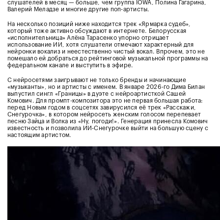
слушателей в месяц — больше, чем группа IOWA, Полина Гагарина,
Валерий Меладзе и многие другие поп-артисты.
На несколько позиций ниже находится трек «Ярмарка судеб»,
который тоже активно обсуждают в интернете. Белорусская
«исполнительница» Алёна Тарасенко упорно отрицает
использование ИИ, хотя слушатели отмечают характерный для
нейронки вокализ и неестественно чистый вокал. Впрочем, это не
помешало ей добраться до рейтинговой музыкальной программы на
федеральном канале и выступить в эфире.
С нейросетями заигрывают не только бренды и начинающие
«музыканты», но и артисты с именем. В январе 2026-го Дима Билан
выпустил сингл «Границы» в дуэте с нейроартисткой Сашей
Комович. Для промпт-композитора это не первая большая работа:
перед Новым годом в соцсетях завирусился её трек «Расскажи,
Снегурочка», в котором нейросеть женским голосом перепевает
песню Зайца и Волка из «Ну, погоди!». Генерация принесла Комович
известность и позволила ИИ-Снегурочке выйти на большую сцену с
настоящим артистом.