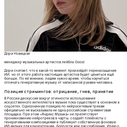
Дори Новицкая
менеджер музыкальных артистов лейбла Goost
Дори считает, что в какой-то момент произойдёт перенасыщение
ИИ, но от этого работа настоящих артистов будет цениться ещё
больше. По её мнению, людям нужно время, чтобы научиться
отличать генеративную музыку от написанной руками человека.
Позиция стримингов: отрицание, гнев, принятие
В России дискуссия вокруг этичности использования
искусственного интеллекта в музыке пока существует в основном в
соцсетях. Однозначную позицию по нейросетевым трекам
официально не высказывала ни одна российская стриминговая
площадка. При этом «Яндекс Музыка» не препятствует
проникновению нейротреков в чарты, создаёт плейлисты с
генеративными композициями и публикует собственную фоновую
ИИ-музыку для концентрации, бодрости или расслабления. Идею о