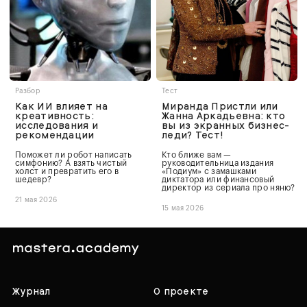
Разбор
Тест
Как ИИ влияет на
Миранда Пристли или
креативность:
Жанна Аркадьевна: кто
исследования и
вы из экранных бизнес-
рекомендации
леди? Тест!
Поможет ли робот написать
Кто ближе вам —
симфонию? А взять чистый
руководительница издания
холст и превратить его в
«Подиум» с замашками
шедевр?
диктатора или финансовый
директор из сериала про няню?
21 мая 2026
15 мая 2026
Журнал
О проекте