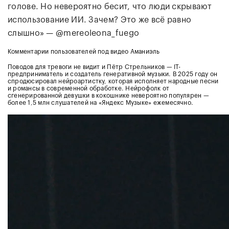
голове. Но невероятно бесит, что люди скрывают
использование ИИ. Зачем? Это же всё равно
слышно» — @mereoleona_fuego
Комментарии пользователей под видео Аманиэль
Поводов для тревоги не видит и Пётр Стрельников — IT-
предприниматель и создатель генеративной музыки. В 2025 году он
спродюсировал нейроартистку, которая исполняет народные песни
и романсы в современной обработке. Нейрофолк от
сгенерированной девушки в кокошнике невероятно популярен —
более 1,5 млн слушателей на «Яндекс Музыке» ежемесячно.