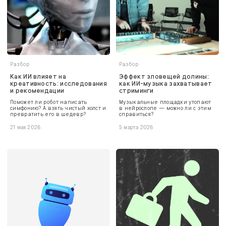
Разбор
Разбор
Как ИИ влияет на
Эффект зловещей долины:
креативность: исследования
как ИИ-музыка захватывает
и рекомендации
стриминги
Поможет ли робот написать
Музыкальные площадки утопают
симфонию? А взять чистый холст и
в нейрослопе — можно ли с этим
превратить его в шедевр?
справиться?
21 мая 2026
5 марта 2026