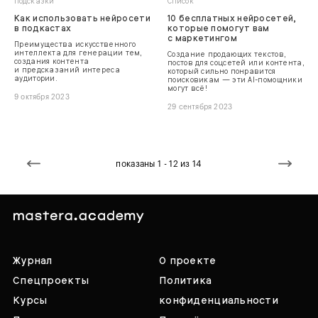
Подсказки
Список
Как использовать нейросети
10 бесплатных нейросетей,
в подкастах
которые помогут вам
с маркетингом
Преимущества искусственного
интеллекта для генерации тем,
Создание продающих текстов,
создания контента
постов для соцсетей или контента,
и предсказаний интереса
который сильно понравится
аудитории.
поисковикам — эти AI-помощники
могут всё!
9 октября 2023
29 сентября 2023
показаны 1 - 12 из 14
Журнал
О проекте
Спецпроекты
Политика
Курсы
конфиденциальности