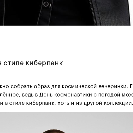
в стиле киберпанк
жно собрать образ для космической вечеринки. 
ённое, ведь в День космонавтики с погодой може
ки
в стиле киберпанк, хоть и из другой коллекции