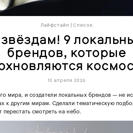
Лайфстайл
|
Список
 звёздам! 9 локальн
брендов, которые
охновляются космо
10 апреля 2026
го мира, и создатели локальных брендов — не и
тах к другим мирам. Сделали тематическую подбо
т перестать смотреть на небо.