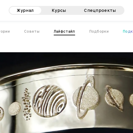
Журнал
Курсы
Спецпроекты
тории
Советы
Лайфстайл
Подборки
Подк