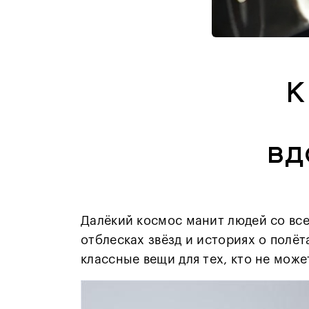
К
вд
Далёкий космос манит людей со все
отблесках звёзд и историях о полё
классные вещи для тех, кто не може