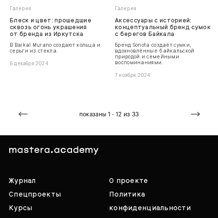
Галерея
Галерея
Блеск и цвет: прошедшие
Аксессуары с историей:
сквозь огонь украшения
концептуальный бренд сумок
от бренда из Иркутска
с берегов Байкала
В Baikal Murano создают кольца и
Бренд Sonota создаёт сумки,
серьги из стекла.
вдохновлённые байкальской
природой и семейными
воспоминаниями.
6 декабря 2024
7 ноября 2024
показаны 1 - 12 из 33
Журнал
О проекте
Спецпроекты
Политика
Курсы
конфиденциальности