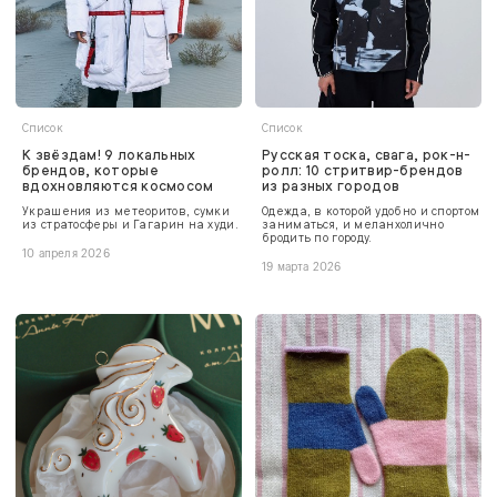
Список
Список
К звёздам! 9 локальных
Русская тоска, свага, рок-н-
брендов, которые
ролл: 10 стритвир-брендов
вдохновляются космосом
из разных городов
Украшения из метеоритов, сумки
Одежда, в которой удобно и спортом
из стратосферы и Гагарин на худи.
заниматься, и меланхолично
бродить по городу.
10 апреля 2026
19 марта 2026