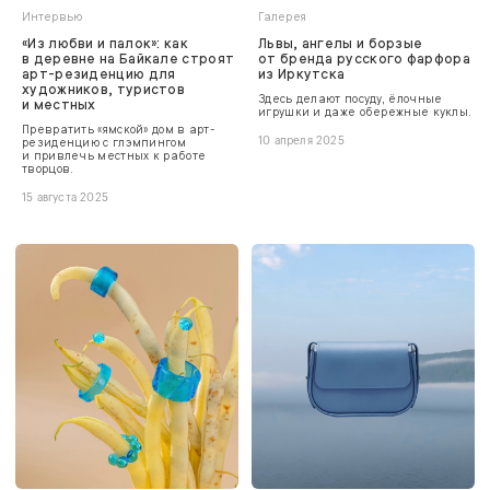
Интервью
Галерея
«Из любви и палок»: как
Львы, ангелы и борзые
в деревне на Байкале строят
от бренда русского фарфора
арт-резиденцию для
из Иркутска
художников, туристов
Здесь делают посуду, ёлочные
и местных
игрушки и даже обережные куклы.
Превратить «ямской» дом в арт-
резиденцию с глэмпингом
10 апреля 2025
и привлечь местных к работе
творцов.
15 августа 2025