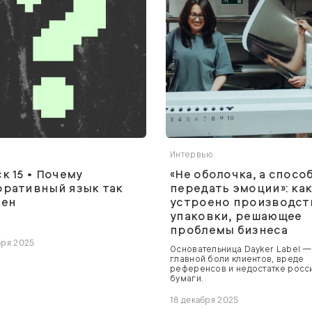
Интервью
к 15 • Почему
«Не оболочка, а спосо
ративный язык так
передать эмоции»: ка
оен
устроено производст
упаковки, решающее
проблемы бизнеса
бря 2025
Основательница Dayker Label —
главной боли клиентов, вреде
референсов и недостатке росс
бумаги.
18 декабря 2025