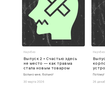
Научбиз
Научбиз
Выпуск 2 • Счастью здесь
Выпус
не место — как травма
корпо
стала новым товаром
устр
Больно мне, больно!
Потому!
30 марта 2026
26 дека