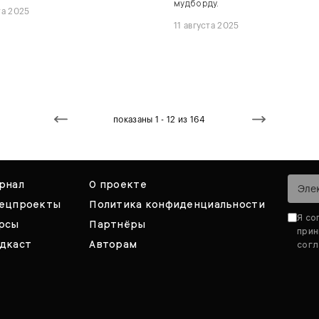
мудборду.
та 2025
11 августа 2025
показаны 1 - 12 из 164
рнал
О проекте
ецпроекты
Политика конфиденциальности
Я со
рсы
Партнёры
при
дкаст
Авторам
согл