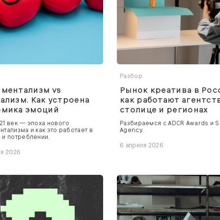
Разбор
ментализм vs
Рынок креатива в Рос
ализм. Как устроена
как работают агентст
омика эмоций
столице и регионах
21 век — эпоха нового
Разбираемся с ADCR Awards и 
нтализма и как это работает в
Agency.
 и потреблении.
6 апреля 2026
ля 2026