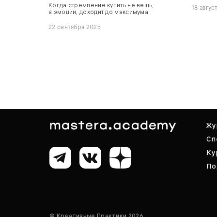
Когда стремление купить не вещь,
18 авгус
а эмоции, доходит до максимума.
22 сентября 2025
Жу
Сп
Ку
По
© Креативные Практики 2026