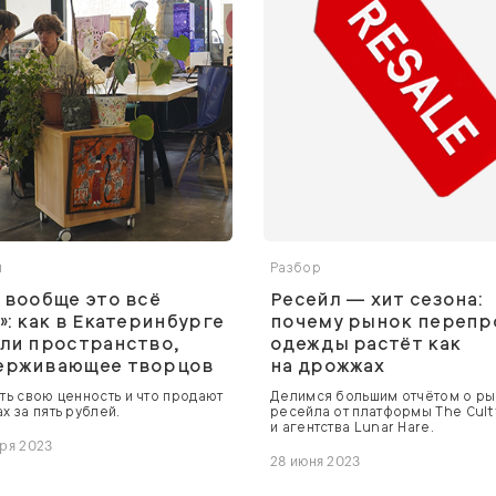
ы
Разбор
 вообще это всё
Ресейл — хит сезона:
»: как в Екатеринбурге
почему рынок перепр
ли пространство,
одежды растёт как
ерживающее творцов
на дрожжах
ать свою ценность и что продают
Делимся большим отчётом о ры
х за пять рублей.
ресейла от платформы The Cult
и агентства Lunar Hare.
бря 2023
28 июня 2023