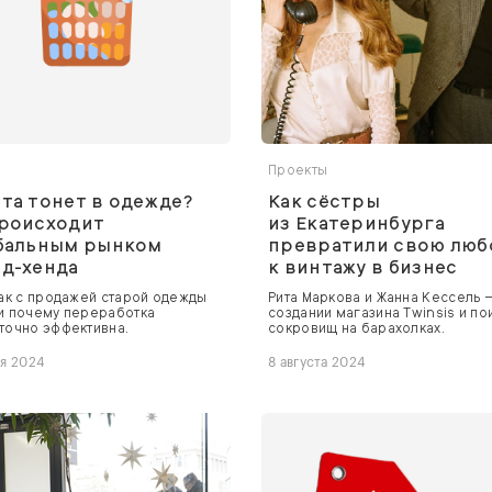
Проекты
та тонет в одежде?
Как сёстры
происходит
из Екатеринбурга
обальным рынком
превратили свою люб
д-хенда
к винтажу в бизнес
так с продажей старой одежды
Рита Маркова и Жанна Кессель 
и почему переработка
создании магазина Twinsis и по
точно эффективна.
сокровищ на барахолках.
ря 2024
8 августа 2024