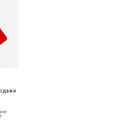
одажи
нке
t