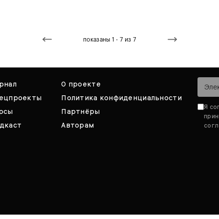
показаны 1 - 7 из 7
рнал
О проекте
ецпроекты
Политика конфиденциальности
Я со
рсы
Партнёры
при
дкаст
Авторам
согл