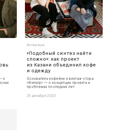
Интервью
«Подобный синтез найти
сложно»: как проект
овь
из Казани объединил кофе
и одежду
— о
Основатель кофейни и винтаж-стора
исках
«Фильтр» — о концепции проекта и
проблемах последних лет.
25 декабря 2023