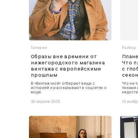
Галерея
Разбор
Образы вне времени от
Плане
нижегородского магазина
Что 
винтажа с европейскими
с гл
прошлым
секон
В «Винтажчной» отбирают вещи с
Что не 
историей и рассказывают в соцсетях о
тюками 
моде.
недоста
30 апреля 2025
13 нояб