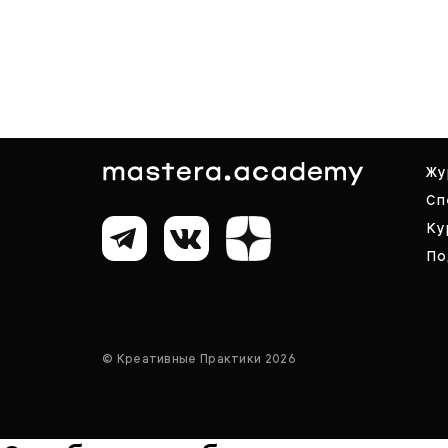
Жу
Сп
Ку
По
© Креативные Практики 2026