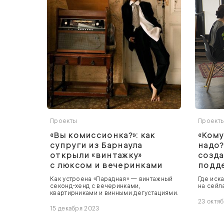
Проекты
Проект
«Вы комиссионка?»: как
«Кому
супруги из Барнаула
надо?
открыли «винтажку»
созда
с люксом и вечеринками
подд
Как устроена «Парадная» — винтажный
Где иск
секонд-хенд с вечеринками,
на сейла
квартирниками и винными дегустациями.
23 октя
15 декабря 2023