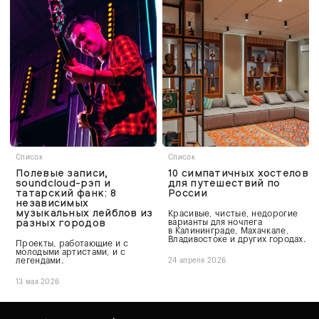
Список
Список
Полевые записи,
10 симпатичных хостелов
soundcloud-рэп и
для путешествий по
татарский фанк: 8
России
независимых
музыкальных лейблов из
Красивые, чистые, недорогие
разных городов
варианты для ночлега
в Калининграде, Махачкале,
Владивостоке и других городах.
Проекты, работающие и с
молодыми артистами, и с
легендами.
24 апреля 2026
13 мая 2026