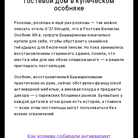
Гостевой дом в купеческом
особняке
Роскошь, роскошь и ещё раз роскошь — так можно
описать отель O’27.Silvuplé, что в Ростове Великом.
Особняк XIX в. супруги Бушмариновы изначально
купили для себя, чтобы обустроить семейное
гнёздышко для беспечной пенсии. Но пока занимались
восстановлением старинного здания, поняли, что
места в нём для них обоих слишком много — и решили
приглашать постояльцев.
Особняк, восстановленный Бушмариновыми
практически из руин, сейчас обставлен французской
антикварной мебелью, а вековая посуда и предметы
декора — с парижских блошиных рынков. Буквально у
каждой детали в этом доме есть история, а главное
— всем этим постояльцы могут пользоваться без
всяких ограничений.
Как хозяева собирали антиквариат