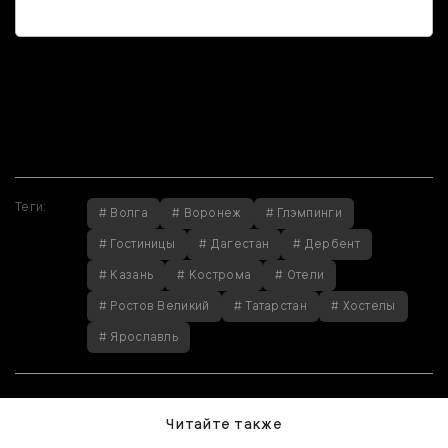
Если вы нашли
ошибку, пожалуйста,
выделите фрагмент
текста и нажмите
Ctrl+Enter
.
Теги:
# Волга
# Воронеж
# Глэмпинги
# Гостиницы
# Дагестан
# Дербент
# Казань
# Кострома
# Отели
# Ростов Великий
# Татарстан
# Хостелы
# Ярославль
Читайте также