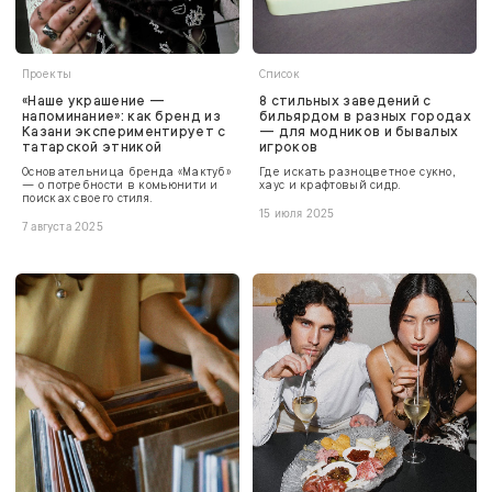
Проекты
Список
«Наше украшение —
8 стильных заведений с
напоминание»: как бренд из
бильярдом в разных городах
Казани экспериментирует с
— для модников и бывалых
татарской этникой
игроков
Основательница бренда «Мактуб»
Где искать разноцветное сукно,
— о потребности в комьюнити и
хаус и крафтовый сидр.
поисках своего стиля.
15 июля 2025
7 августа 2025