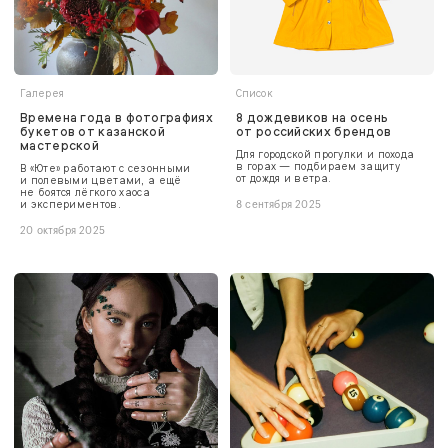
Галерея
Список
Времена года в фотографиях
8 дождевиков на осень
букетов от казанской
от российских брендов
мастерской
Для городской прогулки и похода
в горах — подбираем защиту
В «Юте» работают с сезонными
от дождя и ветра.
и полевыми цветами, а ещё
не боятся лёгкого хаоса
и экспериментов.
8 сентября 2025
20 октября 2025