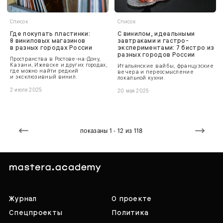
Список
Список
Где покупать пластинки:
С винилом, идеальными
8 виниловых магазинов
завтраками и гастро-
в разных городах России
экспериментами: 7 бистро из
разных городов России
Пространства в Ростове-на-Дону,
Казани, Ижевске и других городах,
Итальянские вайбы, французские
где можно найти редкий
вечера и переосмысление
и эксклюзивный винил.
локальной кухни.
2 июля 2025
20 мая 2025
показаны 1 - 12 из 118
Журнал
О проекте
Спецпроекты
Политика