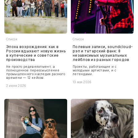
Список
Список
Эпоха возрождения: как в
Полевые записи, soundcloud-
России вдыхают новую жизнь
рэп и татарский фанк: 8
в купеческие и советские
независимых музыкальных
производства
лейблов из разных городов
Не просто редевелопмент, а
Проекты, работающие и с
полноценное переосмысление
молодыми артистами, и с
промышленного наследия разного
легендами.
времени — 12 кейсов.
13 мая 2026
2 июня 2026