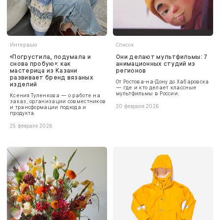
Интервью
Список
«Погрустила, подумала и
Они делают мультфильмы: 7
снова пробую»: как
анимационных студий из
мастерица из Казани
регионов
развивает бренд вязаных
От Ростова-на-Дону до Хабаровска
изделий
— где и кто делает классные
мультфильмы в России.
Ксения Туленкова — о работе на
заказ, организации совместников
и трансформации подхода и
20 февраля 2026
продукта.
25 февраля 2026