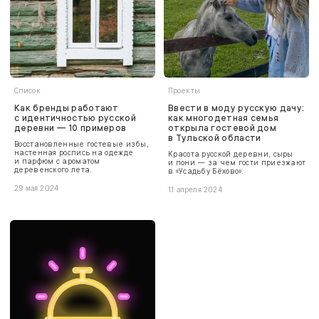
Список
Проекты
Как бренды работают
Ввести в моду русскую дачу:
с идентичностью русской
как многодетная семья
деревни — 10 примеров
открыла гостевой дом
в Тульской области
Восстановленные гостевые избы,
настенная роспись на одежде
Красота русской деревни, сыры
и парфюм с ароматом
и пони — за чем гости приезжают
деревенского лета.
в «Усадьбу Бёхово».
29 мая 2024
11 апреля 2024