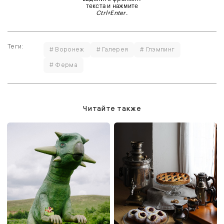
текста и нажмите
Ctrl+Enter
.
Теги:
# Воронеж
# Галерея
# Глэмпинг
# Ферма
Читайте также