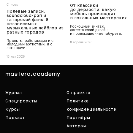
От классики
Список
до дерзости: какую
Полевые записи,
мебель производят
soundcloud-рэп и
в локальных мастерских
татарский фанк: 8
независимых
Роскошный винтаж,
музыкальных лейблов из
дагестанский дизайн
разных городов
и провокационные табуреты.
Проекты, работающие и с
8 апреля 2026
молодыми артистами, и с
легендами.
13 мая 2026
Журнал
О проекте
Спецпроекты
Политика
Курсы
конфиденциальности
Подкаст
Партнёры
Авторам