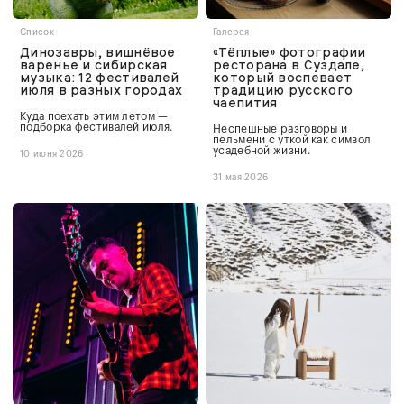
Список
Галерея
Динозавры, вишнёвое
«Тёплые» фотографии
варенье и сибирская
ресторана в Суздале,
музыка: 12 фестивалей
который воспевает
июля в разных городах
традицию русского
чаепития
Куда поехать этим летом —
подборка фестивалей июля.
Неспешные разговоры и
пельмени с уткой как символ
усадебной жизни.
10 июня 2026
31 мая 2026