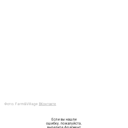
Фото: Farm&Village
ВКонтакте
Если вы нашли
ошибку, пожалуйста,
выделите фрагмент