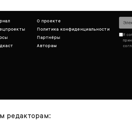
рнал
О проекте
ецпроекты
Политика конфиденциальности
Я со
рсы
Партнёры
при
дкаст
Авторам
согл
им редакторам: