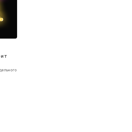
оит
тдельного