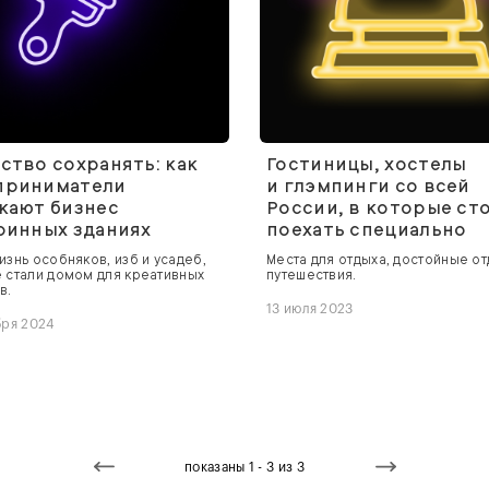
ство сохранять: как
Гостиницы, хостелы
приниматели
и глэмпинги со всей
кают бизнес
России, в которые ст
ринных зданиях
поехать специально
изнь особняков, изб и усадеб,
Места для отдыха, достойные о
 стали домом для креативных
путешествия.
в.
13 июля 2023
бря 2024
показаны 1 - 3 из 3