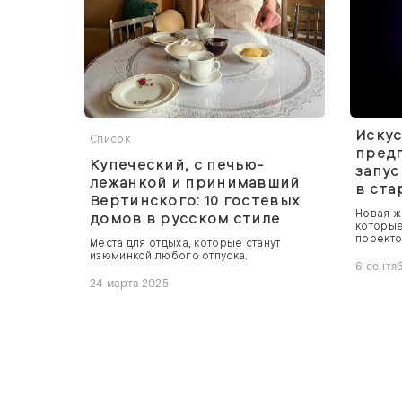
Искус
Список
пред
Купеческий, с печью-
запус
лежанкой и принимавший
в ста
Вертинского: 10 гостевых
Новая ж
домов в русском стиле
которые
проекто
Места для отдыха, которые станут
изюминкой любого отпуска.
6 сентя
24 марта 2025