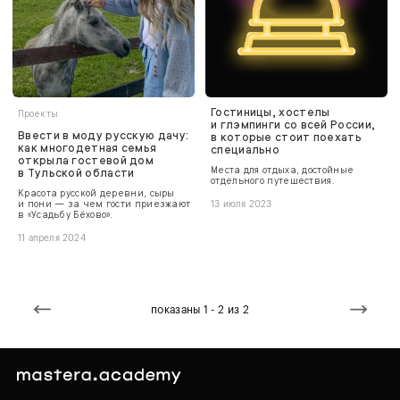
Гостиницы, хостелы
Проекты
и глэмпинги со всей России,
Ввести в моду русскую дачу:
в которые стоит поехать
как многодетная семья
специально
открыла гостевой дом
Места для отдыха, достойные
в Тульской области
отдельного путешествия.
Красота русской деревни, сыры
и пони — за чем гости приезжают
13 июля 2023
в «Усадьбу Бёхово».
11 апреля 2024
показаны 1 - 2 из 2