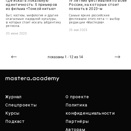
Где искать локальную
19 летних фестивалей по всей
идентичность: 5 примеров
России, на которые стоит
из фильма «Тонкой нитью»
поехать в 2023-м
Быт, костюм, мифология и другие
Самые яркие российские
слагаемые народной культуры,
фестивали этого лета — выбор
в которых стоит искать айдентику
редакции «Мастеров».
региона.
25 мая 2023
20 июня 2023
показаны 1 - 12 из 14
Журнал
О проекте
Спецпроекты
Политика
Курсы
конфиденциальности
Подкаст
Партнёры
Авторам