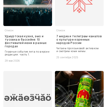
Список
Список
Удмуртская кухня, эмо и
7 медиа и телеграм-каналов
тусовка в бассейне: 10
о культуре коренных
фестивалей июня в разных
народов России
городах
Читаем про языковой активизм
и смотрим коми мемы.
Главные события лета по версии
редакции: часть 1.
25 сентября 2025
29 мая 2026