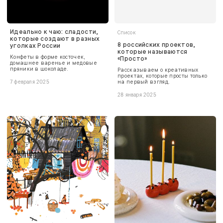
Идеально к чаю: сладости,
Список
которые создают в разных
8 российских проектов,
уголках России
которые называются
Конфеты в форме косточек,
«Просто»
домашнее варенье и медовые
пряники в шоколаде.
Рассказываем о креативных
проектах, которые просты только
на первый взгляд.
7 февраля 2025
28 января 2025