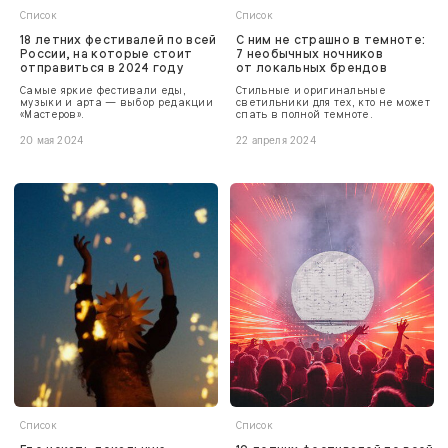
Список
Список
18 летних фестивалей по всей
С ним не страшно в темноте:
России, на которые стоит
7 необычных ночников
отправиться в 2024 году
от локальных брендов
Самые яркие фестивали еды,
Стильные и оригинальные
музыки и арта — выбор редакции
светильники для тех, кто не может
«Мастеров».
спать в полной темноте.
20 мая 2024
22 апреля 2024
Список
Список