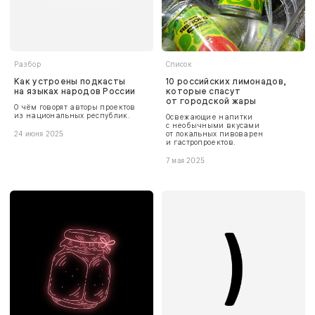
Разбор
Список
Как устроены подкасты
10 российских лимонадов,
на языках народов России
которые спасут
от городской жары
О чём говорят авторы проектов
из национальных республик.
Освежающие напитки
с необычными вкусами
от локальных пивоварен
24 июня 2025
и гастропроектов.
7 мая 2025