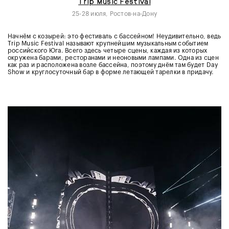
Trip Music Festival
25-28 июля, Ростов-на-Дону
Начнём с козырей: это фестиваль с бассейном! Неудивительно, ведь
Trip Music Festival называют крупнейшим музыкальным событием
российского Юга. Всего здесь четыре сцены, каждая из которых
окружена барами, ресторанами и неоновыми лампами. Одна из сцен
как раз и расположена возле бассейна, поэтому днём там будет Day
Show и круглосуточный бар в форме летающей тарелки в придачу.