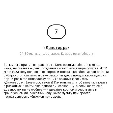
7
«
Динотерра
»
24-30 июня, д. Шестаково, Кемеровская область
Есть много причин отправиться в Кемеровскую область в конце
июня, но главная — день рождения гигантского ящера-попугая. Что?
Да! В 1953 году недалеко от деревни Шестаково обнаружили останки
сибирского пситтакозавра — раскопки здесь продолжаются до сих
пор, и раз в год неподалёку от них проходит фестиваль
«Динотерра». Зачем сюда ехать? Как минимум, чтобы поучаствовать
в раскопках и найти ещё одного динозавра. Ну, а если копаться в
древностях вы не любите — надевайте костюм и участвуйте в
грандиозном диношествии, слушайте музыку или просто
наслаждайтесь сибирской природой.