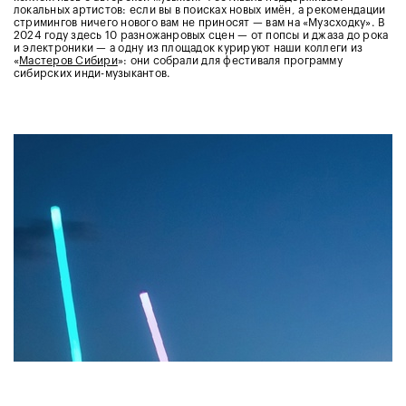
локальных артистов: если вы в поисках новых имён, а рекомендации
стримингов ничего нового вам не приносят — вам на «Музсходку». В
2024 году здесь 10 разножанровых сцен — от попсы и джаза до рока
и электроники — а одну из площадок курируют наши коллеги из
«
Мастеров Сибири
»: они собрали для фестиваля программу
сибирских инди-музыкантов.