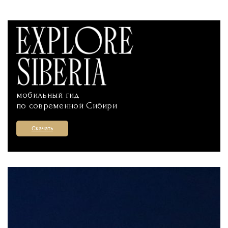
мобильный гид
по современной Сибири
Скачать