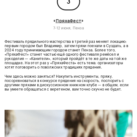
3
«
ПряхаФест
»
7-12 июня, Пенза
Фестиваль прядильного мастерства в третий раз меняет локацию:
первым городом был Владимир, затем пряхи поехали в Суздаль, а в
2024 году принимающим городом станет Пенза. Более того,
«ПряхаФест» станет частью ещё одного фестиваля ремёсел и
рукоделия — «Канители», который пройдёт в те же даты на той же
площадке. На этот раз у «ПряхаФеста» есть тема: организаторы
хотят поговорить о поволжских традициях прядения.
Чем здесь можно заняться? Накупить инструменты, пряжу,
посоревноваться в конкурсе прядения на скорость, поспорить с
другими пряхами в дискуссионном книжном клубе — в общем, если
вы умеете обращаться с веретеном, вам точно скучно не будет.