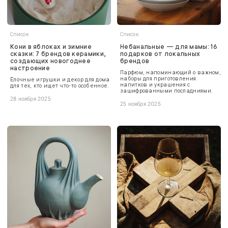
Список
Список
Кони в яблоках и зимние
Небанальные — для мамы: 16
сказки: 7 брендов керамики,
подарков от локальных
создающих новогоднее
брендов
настроение
Парфюм, напоминающий о важном,
наборы для приготовления
Ёлочные игрушки и декор для дома
напитков и украшения с
для тех, кто ищет что-то особенное.
зашифрованными посладниями.
28 ноября 2025
25 ноября 2025