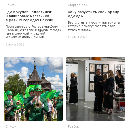
Список
Стартер-пак
Где покупать пластинки:
Хочу запустить свой бренд
8 виниловых магазинов
одежды
в разных городах России
Бесплатные курсы и материалы,
которые помогут создать свою
Пространства в Ростове-на-Дону,
модную марку.
Казани, Ижевске и других городах,
где можно найти редкий
и эксклюзивный винил.
17 июня 2025
2 июля 2025
Список
Разбор