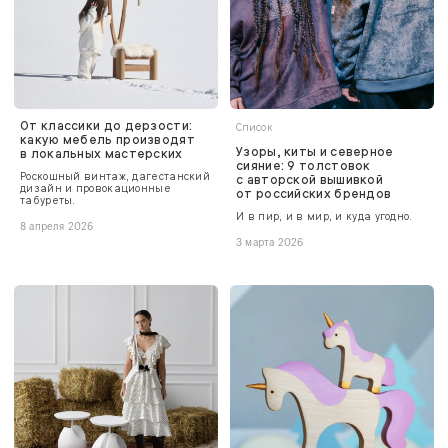
От классики до дерзости:
Список
какую мебель производят
Узоры, киты и северное
в локальных мастерских
сияние: 9 толстовок
Роскошный винтаж, дагестанский
с авторской вышивкой
дизайн и провокационные
от российских брендов
табуреты.
И в пир, и в мир, и куда угодно.
8 апреля 2026
3 марта 2026