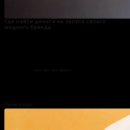
Где найти деньги на запуск своего
модного бренда
Если концепция и бизнес-план уже готовы (хотя бы в каком-то
виде, совсем игнорировать их нельзя), значит, пора искать деньги.
Даже если у вас есть накопления или источники дохода, которые
можно пустить на запуск проекта, рассмотреть другие варианты —
не лишнее.
В этом поможет
наш курс про деньги
. В нём разбираемся, стоит
ли брать кредит, как найти инвестора, что такое краудфандинг и
стоит ли рассчитывать на помощь от государства — мы ответим на
эти вопросы и разберёмся, какие финансовые возможности есть
у молодых предпринимателей.
Пройти курс