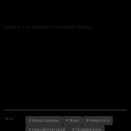
понимает, что её вещи не для всех. Держаться на плаву проекту
помогает пул постоянных клиентов, которые готовы платить за
эксклюзив и качество.
Узнать, как устроен сочинский бренд
Если вы нашли
ошибку,
пожалуйста,
выделите фрагмент
текста и нажмите
Ctrl+Enter
.
Если вы нашли
ошибку, пожалуйста,
выделите фрагмент
текста и нажмите
Ctrl+Enter
.
Теги:
# Бренд одежды
# Мода
# Нейросети
# Нижний Новгород
# Продвижение