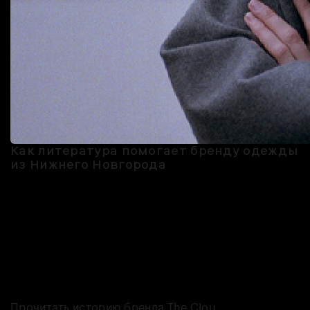
Как литература помогает бренду одежды
из Нижнего Новгорода
Дизайнер Татьяна Чернышёва исповедует философию
эссенциализма, она воспитывает в себе умение «уходить от шума
и видеть то, что находится в глубине, а не на поверхности, умение
быть собой». Всё это ей хотелось заложить в качестве сообщения
и передать через физическую форму — так и появился её бренд
The Clou, который почти сразу нашёл свою ЦА. Своих
покупательниц Татьяна называет героинями и чувствует связь
своей марки с традициями русской литературы.
Прочитать историю бренда The Clou