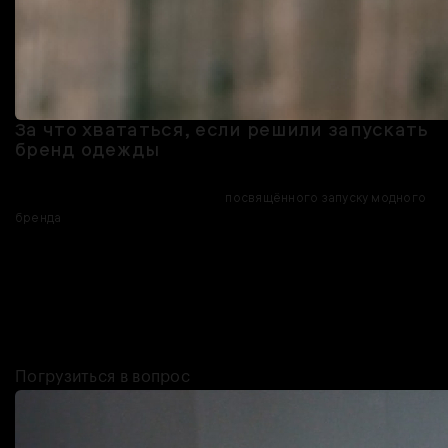
За что хвататься, если решили запускать
бренд одежды
Идея есть, с деньгами разобрались — что дальше? Кажется,
пришло время для нашего курса,
посвящённого запуску модного
бренда
. Его эксперты рассказывают, как организовать
производство, правильно подобрать ткани, найти своих клиентов и
не потерять вложенные деньги.
Курс, кстати, обновлённый — после событий 2022 года
пересмотрели некоторые моменты с учётом нынешних реалий.
Сложные времена — это не приговор бизнесу!
Погрузиться в вопрос