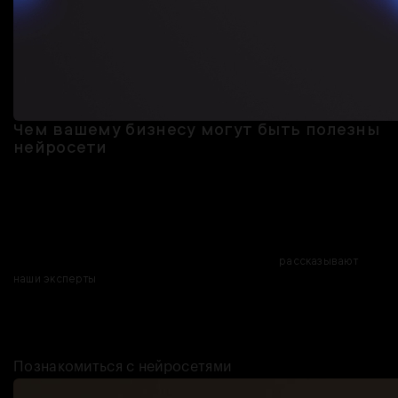
Чем вашему бизнесу могут быть полезны
нейросети
Разобраться в нейросетях сложно, но понимание принципов их
работы даже на базовом уровне поможет предпринимателям
создавать необычный контент и решать различные бизнес-
задачи.
Но с какой стороны подступиться к ИИ? Об этом
рассказывают
наши эксперты
: что из себя представляет искусственный
интеллект и как он работает. Также они подскажут, какие
программы использовать для тех или иных целей и как это делать
наиболее эффективно.
Познакомиться с нейросетями