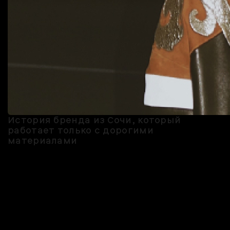
История бренда из Сочи, который
работает только с дорогими
материалами
Валерия Шаликова с детства знала, что будет модельером — так
всё и вышло. После школы она поступила в Санкт-Петербургский
университет технологии и дизайна на специальность «Дизайн
костюма». Свой бренд Shli девушка придумала во время учёбы, но
основательно занялась им, когда переехала в Сочи.
Валерия работает только с дорогими материалами —
натуральная кожа, итальянский шёлк, натуральный мех — и