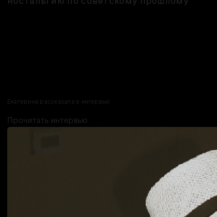
ностальгию по советскому прошлому
SelSovet — бренд одежды, основанный в Челябинске в 2017-м, но
по-настоящему «взлетевший» лишь спустя четыре года. Их
свитеры с надписью «СССР» покорили рекомендации соцсетей, а
также звёзд и инфлюенсеров со всего мира. Но предшествовал
этому успеху масштабный ребрендинг, а в 2023-м владелицу
Екатерину Вралакову и вовсе настигли выгорание и желание
продать бренд. Но она нашла силы и не оставила своё дело.
О том, как удалось справиться с проблемами и найти свою нишу,
Екатерина рассказала в интервью
.
Прочитать интервью