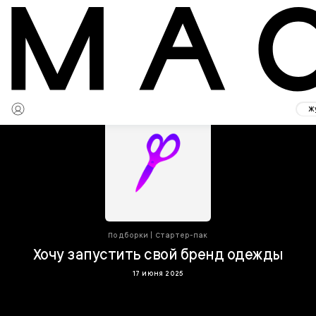
Ж
Подборки
|
Стартер-пак
Хочу запустить свой бренд одежды
17 июня 2025
Несмотря на то, что в магазинах так много одежды, найти те
самые вещи покупателям бывает непросто. Может, именно вы