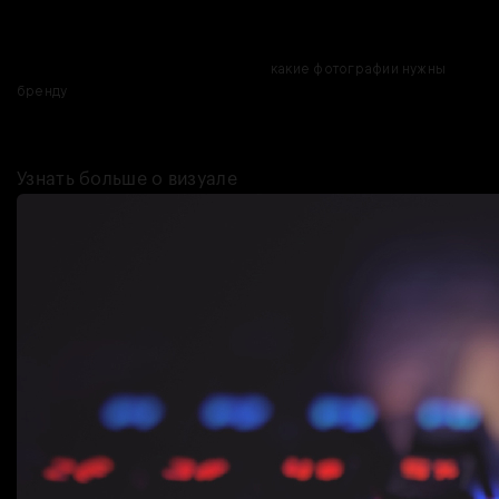
ни были. Людей встречают по одёжке, а одёжку — по
фотографиям и видео в соцсетях и на карточках маркетплейсов.
В общем, предлагаем разобраться,
какие фотографии нужны
бренду
для наполнения социальных сетей и сайта, как
организовать съёмку, как с помощью визуала показать ценности
компании и создать гармоничный образ бренда в сети.
Узнать больше о визуале