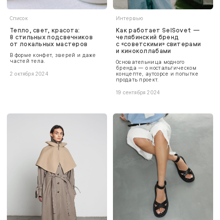
Список
Интервью
Тепло, свет, красота:
Как работает SelSovet —
8 стильных подсвечников
челябинский бренд
от локальных мастеров
с «советскими» свитерами
и киноколлабами
В форме конфет, зверей и даже
частей тела.
Основательница модного
бренда — о ностальгическом
концепте, аутсорсе и попытке
2 октября 2024
продать проект.
19 сентября 2024