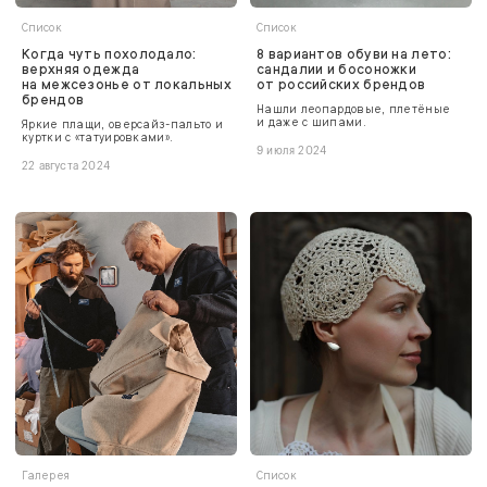
Список
Список
Когда чуть похолодало:
8 вариантов обуви на лето:
верхняя одежда
сандалии и босоножки
на межсезонье от локальных
от российских брендов
брендов
Нашли леопардовые, плетёные
и даже с шипами.
Яркие плащи, оверсайз-пальто и
куртки с «татуировками».
9 июля 2024
22 августа 2024
Галерея
Список