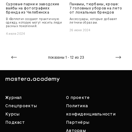
Суровые парни и заводские
Панамы, тюрбаны, кроше:
вайбы на фотографиях
7 головных уборов на лето
бренда из Челябинска
от локальных брендов
В «Воплоти» создают практичную
Аксессуары, которые добавят
одежду, которую могут носить люди
летним образам.
разных поколений.
26 июня 2024
4 июля 2024
показаны 1 - 12 из 23
Журнал
О проекте
Спецпроекты
Политика
Курсы
конфиденциальности
Подкаст
Партнёры
Авторам