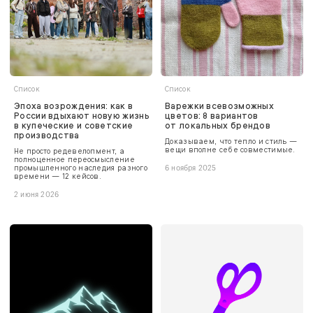
Список
Список
Эпоха возрождения: как в
Варежки всевозможных
России вдыхают новую жизнь
цветов: 8 вариантов
в купеческие и советские
от локальных брендов
производства
Доказываем, что тепло и стиль —
вещи вполне себе совместимые.
Не просто редевелопмент, а
полноценное переосмысление
промышленного наследия разного
6 ноября 2025
времени — 12 кейсов.
2 июня 2026