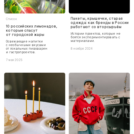
Пакеты, крышечки, старая
Список
одежда: как бренды в России
10 российских лимонадов,
работают со вторсырьём
которые спасут
Истории проектов, которые не
от городской жары
боятся экспериментировать с
материалами.
Освежающие напитки
с необычными вкусами
от локальных пивоварен
8 ноября 2024
и гастропроектов.
7 мая 2025