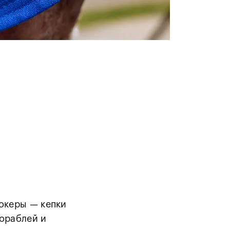
докеры — кепки
кораблей и