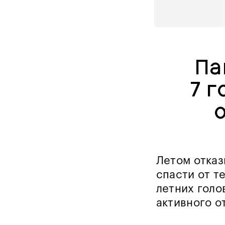
Па
7 
Летом отказ
спасти от т
летних голо
активного о