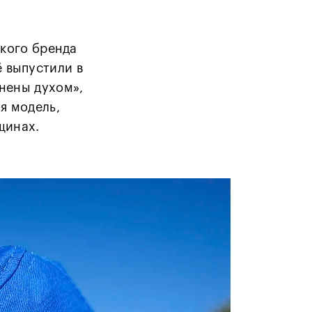
ского бренда
 выпустили в
нены духом»,
я модель,
нщинах.