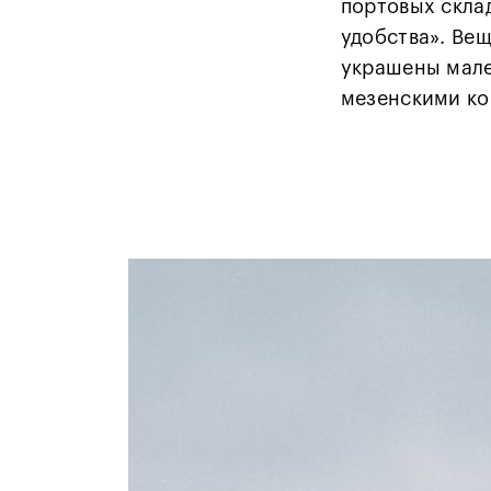
портовых склад
удобства». Вещ
украшены мале
мезенскими ко