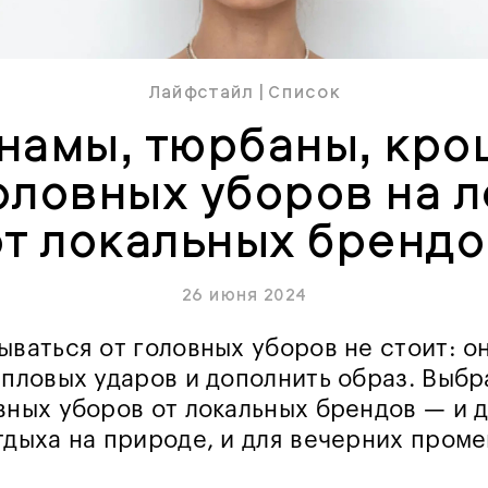
Лайфстайл
|
Список
намы, тюрбаны, кро
головных уборов на л
от локальных брендо
26 июня 2024
ываться от головных уборов не стоит: о
епловых ударов и дополнить образ. Выбр
вных уборов от локальных брендов — и 
тдыха на природе, и для вечерних проме