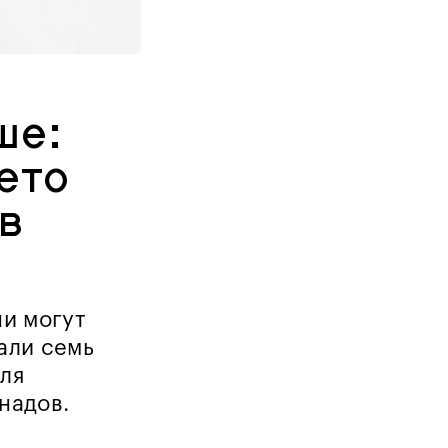
ше:
ето
в
ни могут
али семь
для
надов.