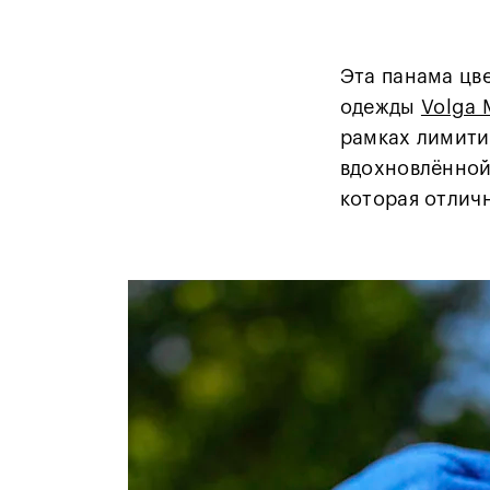
Эта панама цв
одежды
Volga
рамках лимити
вдохновлённой
которая отлич