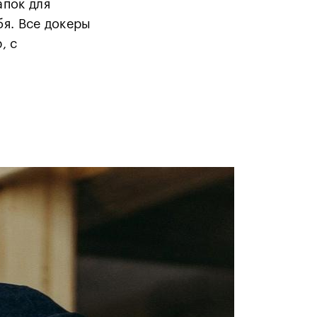
апок для
бя. Все докеры
, с