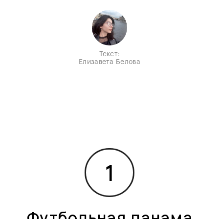
Текст:
Елизавета Белова
1
Футбольная панама