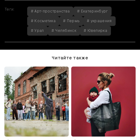
Теги:
# Арт-пространства
# Екатеринбург
# Косметика
# Пермь
# украшения
# Урал
# Челябинск
# Ювелирка
Читайте также