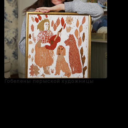
Гобелены пермской художницы
Мы считаем, что арт смотрится в интерьере гораздо лучше, чем
напечатанные плакаты с Pinterest. Давно влюблены в работы
Екатерины Борисовой — она работает в технике ручного
ткачества и ковровой вышивки. На её мини-гобеленах милые и
наивные сюжеты, пейзажи или абстрактные композиции —
обязательно яркие, поэтому могут стать акцентом в
минималистичной обстановке.