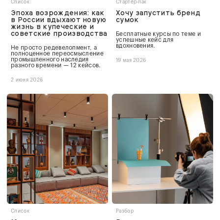
Список
Стартер-пак
Эпоха возрождения: как
Хочу запустить бренд
в России вдыхают новую
сумок
жизнь в купеческие и
советские производства
Бесплатные курсы по теме и
успешные кейс для
вдохновения.
Не просто редевелопмент, а
полноценное переосмысление
промышленного наследия
19 мая 2026
разного времени — 12 кейсов.
2 июня 2026
Список
Разбор