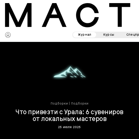
Журнал
Курсы
Спецп
Подборки
|
Подборки
Что привезти c Урала: 6 сувениров
от локальных мастеров
25 июля 2025
Урал называют «кладовой России» — здесь добывают ценные