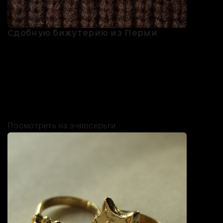
Сдобную бижутерию из Перми
Пряничные пины, броши-ватрушки, серьги в виде слоек можно
найти у пермского бренда By Nessy. Мастерица Анастасия
Боброва делает украшения в виде булок и пирогов из
полимерной глины — получается реалистично, поэтому на
голодный желудок изделия лучше не выбирать. Есть и
«несъедобные» аксессуары: птицы, лесные зверьки, цветы,
домашние животные — для тех, кто не питает слабость к мучному.
Посмотреть на эчпосерьги