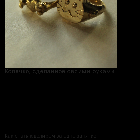
Колечко, сделанное своими руками
Самый уникальный сувенир, который не продаётся ни в одной
локальной лавке — украшение, сделанное вами. На мастер-
классах проекта «Сам себе ювелир» можно создать кольцо,
подвеску или серьги — и впечатление, и подарок из путешествия.
В мастерскую можно прийти с любой своей идеей, которую
помогут воплотить в металле. На мастер-классе создадите
заготовку, а профессиональный ювелир сделает из неё готовое
украшение.
Как стать ювелиром за одно занятие