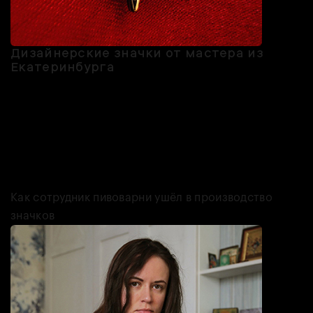
Дизайнерские значки от мастера из
Екатеринбурга
Бренд Znak Luny подойдёт тем, кто любит привозить значки из
путешествий. Очевидных пинов с достопримечательностями здесь
нет: это дизайнерские украшения из металла, дерева и стекла,
вдохновлённые фольклором и эзотерикой. Основатель Данил
Грехтворцов рассказывает, что с детства интересуется
потусторонним, поэтому среди его изделий — значки в виде
архангелов, мифических птиц и небесных тел.
Как сотрудник пивоварни ушёл в производство
значков