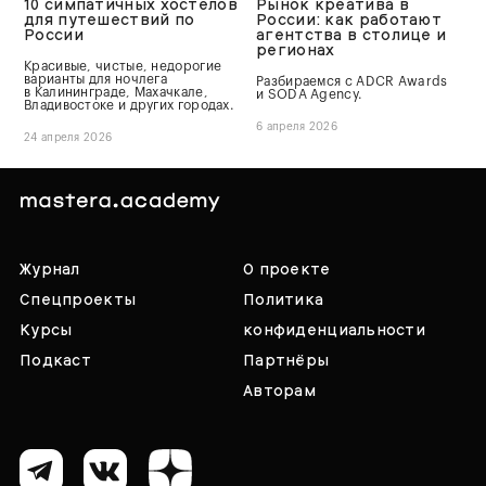
10 симпатичных хостелов
Рынок креатива в
для путешествий по
России: как работают
России
агентства в столице и
регионах
Красивые, чистые, недорогие
варианты для ночлега
Разбираемся с ADCR Awards
в Калининграде, Махачкале,
и SODA Agency.
Владивостоке и других городах.
6 апреля 2026
24 апреля 2026
Журнал
О проекте
Спецпроекты
Политика
Курсы
конфиденциальности
Подкаст
Партнёры
Авторам