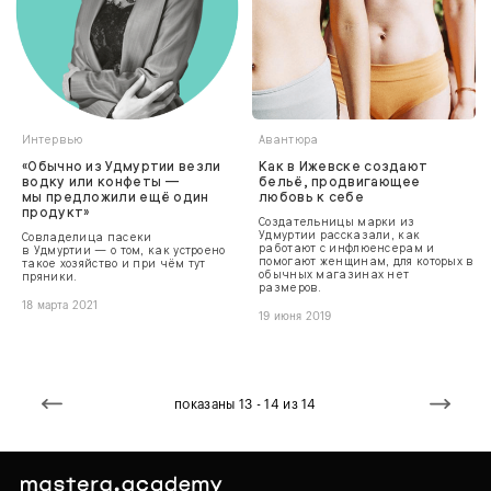
Интервью
Авантюра
«Обычно из Удмуртии везли
Как в Ижевске создают
водку или конфеты —
бельё, продвигающее
мы предложили ещё один
любовь к себе
продукт»
Создательницы марки из
Удмуртии рассказали, как
Совладелица пасеки
работают с инфлюенсерам и
в Удмуртии — о том, как устроено
помогают женщинам, для которых в
такое хозяйство и при чём тут
обычных магазинах нет
пряники.
размеров.
18 марта 2021
19 июня 2019
показаны 13 - 14 из 14