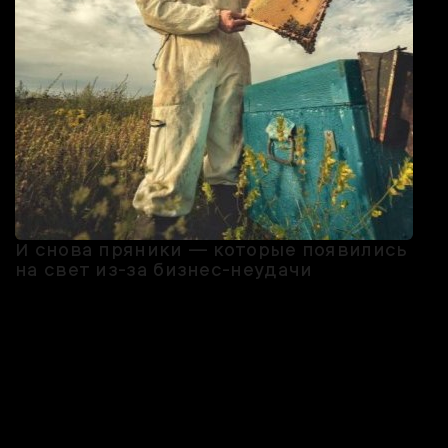
И снова пряники — которые появились
на свет из-за бизнес-неудачи
«Пасека Юньга» появилась в 2015 году в районе Усть-Бельского
природного парка Удмуртии, на берегу реки Камы. Всё началось с
того что Оксана Перова и Павел Краснопёров вложили 1,5 млн
рублей в пасеку и… провалились. Мёда получили совсем мало —
стали думать, что с ним делать.
Решили испечь медовые пряники, а чтобы как-то отстроиться от
конкурентов, полили их шоколадом, и это сработало! Так появился