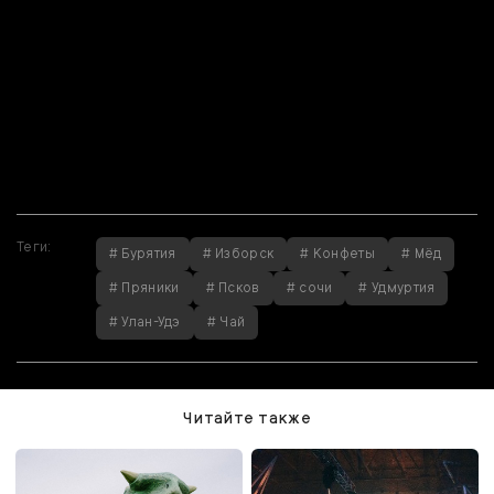
выделите фрагмент
текста и нажмите
Ctrl+Enter
.
Если вы нашли
ошибку, пожалуйста,
выделите фрагмент
текста и нажмите
Ctrl+Enter
.
Теги:
# Бурятия
# Изборск
# Конфеты
# Мёд
# Пряники
# Псков
# сочи
# Удмуртия
# Улан-Удэ
# Чай
Читайте также