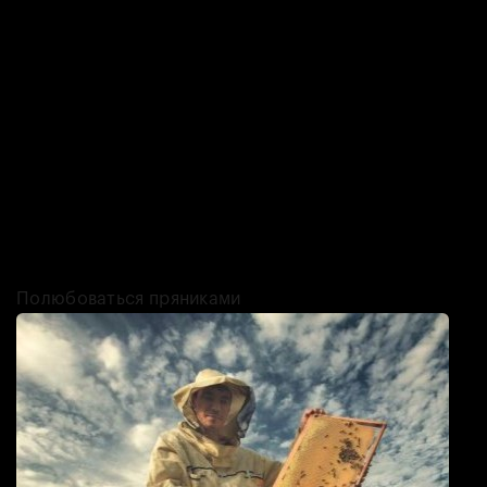
профессиональным кризисом. В Броде у её родственников была
идея сделать что-нибудь с изборским изразцем — плиткой с
характерными для Псковской области орнаментами, которые
использовались для облицовки печей. Из них попробовали
сделать первые формы для пряников — и дело пошло!
В Изборске (а Брод входит в состав Изборской волости) хороших
сувениров особо не было, разве что там вязали варежки — а в
основном туристам доставались магнитики и шкатулочки made in
China. Так что «Изборский пряник» Татьяны быстро занял нишу,
став тем самым подарком, который действительно хочется
привезти из поездки близким.
Полюбоваться пряниками