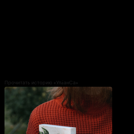
Дина Санхорова из Улан-Удэ — основательница бренда
шоколадных конфет с традиционными бурятскими мотивами
«Ула́анСа». И удивлять она умеет — как вкусами, так и формой
сладостей. Например, здесь можно купить сладкие буузы или
конфеты в виде косточки из бараньей лодыжки. Что? Да! Дело в
том, что это — отсылка бурятской игре в кости «шагай наадан».
Что касается вкусов, то, например, это может быть трюфель с
кедровыми орехами, чабрецом и перцем или маленькие
шоколадки с творожным кремом, печеньем и изюмом. А вообще
всё это — «хомпетки»! Так разные конфеты называют бурятские
бабушки, и мы, кажется, готовы повторять за ними.
Прочитать историю «Ула́анСа»