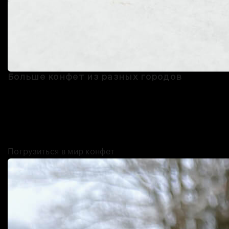
Больше конфет из разных городов
Локальные кондитеры действительно умеют привлечь внимание:
их конфеты хочется съесть, только лишь прочитав описание
начинок. Для истинных сладкоежек мы собрали список конфет,
мимо которых пройти невозможно: тут и шоколад с дикоросами, и
брауни с джин-тоником.
Погрузиться в мир конфет