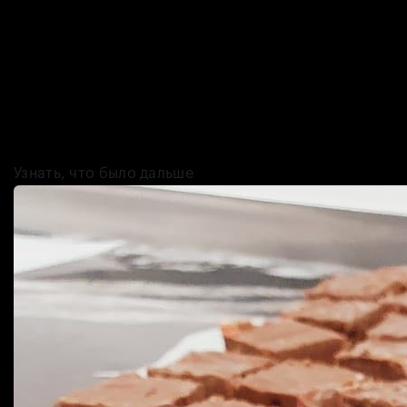
Татьяна и Сергей придумывали рецепты, тестировали их и
различные ингредиенты, чтобы добиться идеального вкуса. Дело
довольно быстро пошло в гору, и тут оказалось не всё просто.
Дело в том, что изначально мармелад в «Лепестках» нарезали
вручную, но из-за возросших объёмов производства Сергей
заработал проблемы с кистями рук, из-за чего ему даже
пришлось лечь на операцию. Так у семейного проекта появился
специальный струнный резак.
Узнать, что было дальше