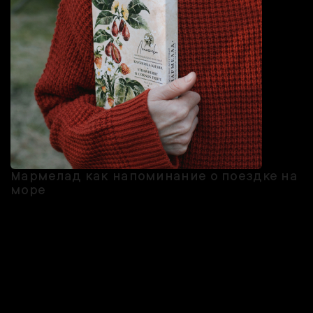
Мармелад как напоминание о поездке на
море
Мармелад с киви, фейхоа или сосновой шишкой? В сочинских
«Лепестках» бывает и не такое! Проект существует с 2020 года, на
его запуск основатели Татьяна и Сергей Семериковы
вдохновились в Турции, где им полюбились местные сладости.
Они вернулись из поездки, подумали и поняли, что хотят
заниматься чем-то подобным. Изучив рынок, супруги поняли, что
производителей мармелада в Сочи не много — и понеслось.