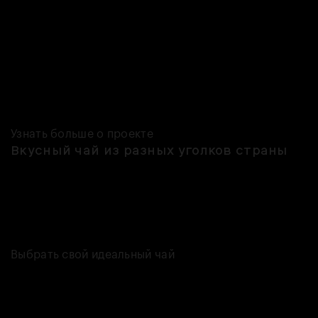
один из самых популярных продуктов бренда. А ещё тут есть
шоколадные пельмени, варенье, конечно же, мёд, цукаты и другие
сладости к чаю! Летом 2020 года, в пандемию, пряники от «Пасеки
Юньги» можно было найти на полках «ВкусВилла», правда, это
длилось недолго — со всеми наценками удмуртские сладости
получались слишком дорогими. Но опыт сотрудничества с
крупным брендом Оксана и Павел всё равно считают полезным и
позитивным.
Узнать больше о проекте
Вкусный чай из разных уголков страны
Конечно же пряники, варенье и конфеты — неотъемлемая часть
идеального чаепития. И мы знаем, где найти классный чай — если
вы погрузились в эту тему или просто хотите попробовать что-то
новенькое. В нашем списке есть и кавказские сборы, и иван-чай,
и, конечно, классика!
Выбрать свой идеальный чай
Если вы нашли
ошибку,
пожалуйста,