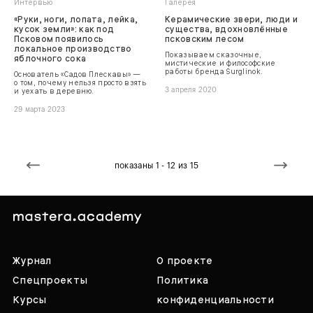
Интервью
Галерея
«Руки, ноги, лопата, лейка,
Керамические звери, люди и
кусок земли»: как под
существа, вдохновлённые
Псковом появилось
псковским лесом
локальное производство
Показываем сказочные,
яблочного сока
мистические и философские
работы бренда Surglinok.
Основатель «Садов Плескавы» —
о том, почему нельзя просто взять
и уехать в деревню.
3 апреля 2020
29 марта 2023
показаны 1 - 12 из 15
Журнал
О проекте
Спецпроекты
Политика
Курсы
конфиденциальности