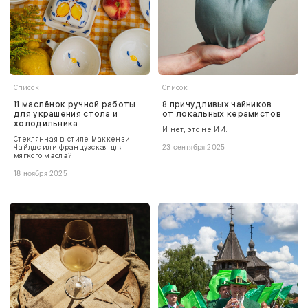
Список
Список
11 маслёнок ручной работы
8 причудливых чайников
для украшения стола и
от локальных керамистов
холодильника
И нет, это не ИИ.
Стеклянная в стиле Маккензи
Чайлдс или французская для
23 сентября 2025
мягкого масла?
18 ноября 2025