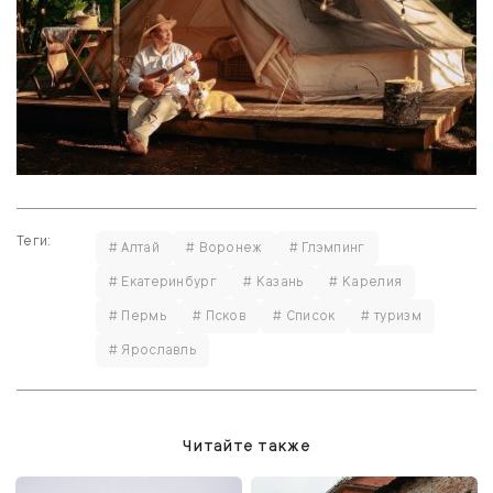
Теги:
# Алтай
# Воронеж
# Глэмпинг
# Екатеринбург
# Казань
# Карелия
# Пермь
# Псков
# Список
# туризм
# Ярославль
Читайте также