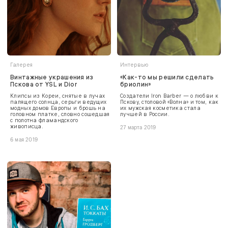
Галерея
Интервью
Винтажные украшения из
«Как-то мы решили сделать
Пскова от YSL и Dior
бриолин»
Клипсы из Кореи, снятые в лучах
Создатели Iron Barber — о любви к
палящего солнца, серьги ведущих
Пскову, столовой «Волна» и том, как
модных домов Европы и брошь на
их мужская косметика стала
головном платке, словно сошедшая
лучшей в России.
с полотна фламандского
живописца.
27 марта 2019
6 мая 2019