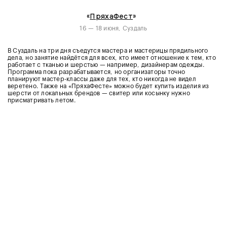
«
ПряхаФест
»
16 — 18 июня, Суздаль
В Суздаль на три дня съедутся мастера и мастерицы прядильного
дела, но занятие найдётся для всех, кто имеет отношение к тем, кто
работает с тканью и шерстью — например, дизайнерам одежды.
Программа пока разрабатывается, но организаторы точно
планируют мастер-классы даже для тех, кто никогда не видел
веретено. Также на «ПряхаФесте» можно будет купить изделия из
шерсти от локальных брендов — свитер или косынку нужно
присматривать летом.