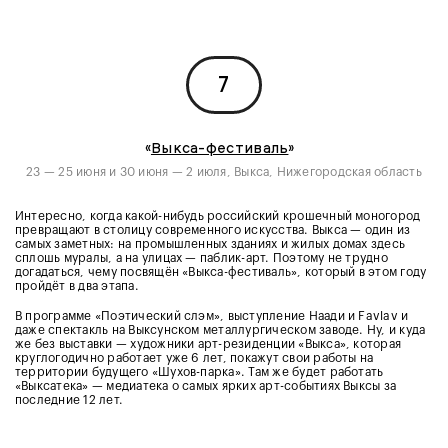
7
«
Выкса-фестиваль
»
23 — 25 июня и 30 июня — 2 июля, Выкса, Нижегородская область
Интересно, когда какой-нибудь российский крошечный моногород
превращают в столицу современного искусства. Выкса — один из
самых заметных: на промышленных зданиях и жилых домах здесь
сплошь муралы, а на улицах — паблик-арт. Поэтому не трудно
догадаться, чему посвящён «Выкса-фестиваль», который в этом году
пройдёт в два этапа.
В программе «Поэтический слэм», выступление Наади и Favlav и
даже спектакль на Выксунском металлургическом заводе. Ну, и куда
же без выставки — художники арт-резиденции «Выкса», которая
круглогодично работает уже 6 лет, покажут свои работы на
территории будущего «Шухов-парка». Там же будет работать
«Выксатека» — медиатека о самых ярких арт-событиях Выксы за
последние 12 лет.