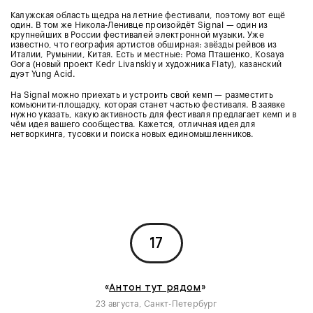
Калужская область щедра на летние фестивали, поэтому вот ещё
один. В том же Никола-Ленивце произойдёт Signal — один из
крупнейших в России фестивалей электронной музыки. Уже
известно, что география артистов обширная: звёзды рейвов из
Италии, Румынии, Китая. Есть и местные: Рома Пташенко, Kosaya
Gora (новый проект Kedr Livanskiy и художника Flaty), казанский
дуэт Yung Acid.
На Signal можно приехать и устроить свой кемп — разместить
комьюнити-площадку, которая станет частью фестиваля. В заявке
нужно указать, какую активность для фестиваля предлагает кемп и в
чём идея вашего сообщества. Кажется, отличная идея для
нетворкинга, тусовки и поиска новых единомышленников.
17
«
Антон тут рядом
»
23 августа, Санкт-Петербург