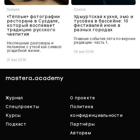
Галерея
Список
«Тёплые» фотографии
Удмуртская кухня, эмо и
ресторана в Суздале,
тусовка в бассейне: 10
который воспевает
фестивалей июня в
традицию русского
разных городах
чаепития
Главные события лета по версии
редакции: часть 1.
Неспешные разговоры и
пельмени с уткой как символ
усадебной жизни.
29 мая 2026
31 мая 2026
Журнал
О проекте
Спецпроекты
Политика
Курсы
конфиденциальности
Подкаст
Партнёры
Авторам