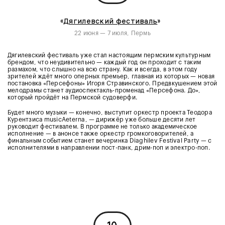
«
Дягилевский фестиваль
»
22 июня — 7 июля, Пермь
Дягилевский фестиваль уже стал настоящим пермским культурным
брендом, что неудивительно — каждый год он проходит с таким
размахом, что слышно на всю страну. Как и всегда, в этом году
зрителей ждёт много оперных премьер, главная из которых — новая
постановка «Персефоны» Игоря Стравинского. Предвкушением этой
мелодрамы станет аудиоспектакль-променад «Персефона. До»,
который пройдёт на Пермской судоверфи.
Будет много музыки — конечно, выступит оркестр проекта Теодора
Курентзиса musicAeterna, — дирижёр уже больше десяти лет
руководит фестивалем. В программе не только академическое
исполнение — в анонсе также оркестр громкоговорителей, а
финальным событием станет вечеринка Diaghilev Festival Party — с
исполнителями в направлении пост-панк, дрим-поп и электро-поп.