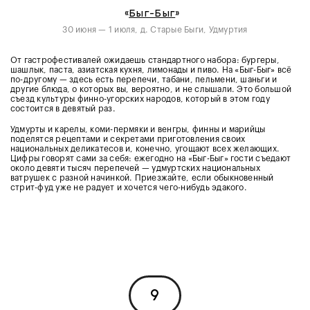
«
Быг-Быг
»
30 июня — 1 июля, д. Старые Быги, Удмуртия
От гастрофестивалей ожидаешь стандартного набора: бургеры,
шашлык, паста, азиатская кухня, лимонады и пиво. На «Быг-Быг» всё
по-другому — здесь есть перепечи, табани, пельмени, шаньги и
другие блюда, о которых вы, вероятно, и не слышали. Это большой
съезд культуры финно-угорских народов, который в этом году
состоится в девятый раз.
Удмурты и карелы, коми-пермяки и венгры, финны и марийцы
поделятся рецептами и секретами приготовления своих
национальных деликатесов и, конечно, угощают всех желающих.
Цифры говорят сами за себя: ежегодно на «Быг-Быг» гости съедают
около девяти тысяч перепечей — удмуртских национальных
ватрушек с разной начинкой. Приезжайте, если обыкновенный
стрит-фуд уже не радует и хочется чего-нибудь эдакого.
9