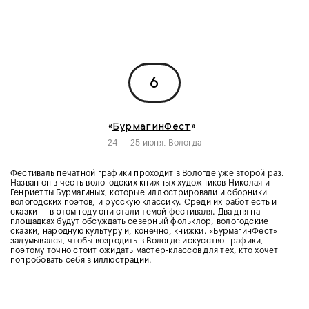
6
«
БурмагинФест
»
24 — 25 июня, Вологда
Фестиваль печатной графики проходит в Вологде уже второй раз.
Назван он в честь вологодских книжных художников Николая и
Генриетты Бурмагиных, которые иллюстрировали и сборники
вологодских поэтов, и русскую классику. Среди их работ есть и
сказки — в этом году они стали темой фестиваля. Два дня на
площадках будут обсуждать северный фольклор, вологодские
сказки, народную культуру и, конечно, книжки. «БурмагинФест»
задумывался, чтобы возродить в Вологде искусство графики,
поэтому точно стоит ожидать мастер-классов для тех, кто хочет
попробовать себя в иллюстрации.