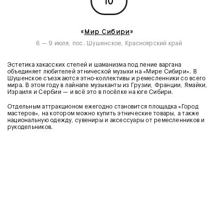
10
«
Мир Сибири
»
6 — 9 июля, пос. Шушенское, Красноярский край
Эстетика хакасских степей и шаманизма под пение варгана
объединяет любителей этнической музыки на «Мире Сибири». В
Шушенское съезжаются этно-коллективы и ремесленники со всего
мира. В этом году в лайнапе музыканты из Грузии, Франции, Ямайки,
Израиля и Сербии — и всё это в посёлке на юге Сибири.
Отдельным аттракционом ежегодно становится площадка «Город
мастеров», на котором можно купить этнические товары, а также
национальную одежду, сувениры и аксессуары от ремесленников и
рукодельников.