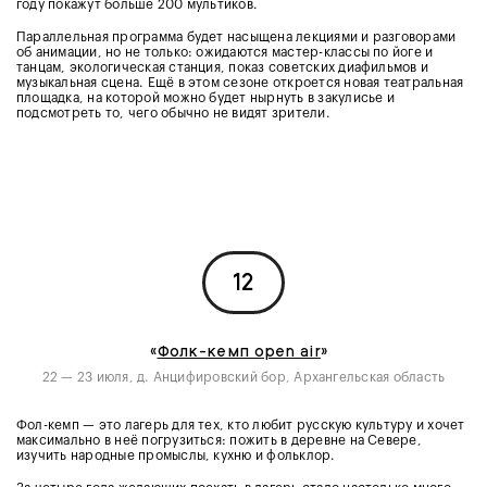
году покажут больше 200 мультиков.
Параллельная программа будет насыщена лекциями и разговорами
об анимации, но не только: ожидаются мастер-классы по йоге и
танцам, экологическая станция, показ советских диафильмов и
музыкальная сцена. Ещё в этом сезоне откроется новая театральная
площадка, на которой можно будет нырнуть в закулисье и
подсмотреть то, чего обычно не видят зрители.
12
«
Фолк-кемп open air
»
22 — 23 июля, д. Анцифировский бор, Архангельская область
Фол-кемп — это лагерь для тех, кто любит русскую культуру и хочет
максимально в неё погрузиться: пожить в деревне на Севере,
изучить народные промыслы, кухню и фольклор.