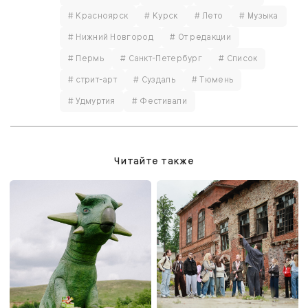
# Красноярск
# Курск
# Лето
# Музыка
# Нижний Новгород
# От редакции
# Пермь
# Санкт-Петербург
# Список
# стрит-арт
# Суздаль
# Тюмень
# Удмуртия
# Фестивали
Читайте также