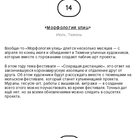
14
«
Морфология улиц
»
Июль, Тюмень
Вообще-то «Морфология улиц» длится несколько месяцев — с
апреля по конец июля и объединяет в Тюмени уличных художников,
которые вместе с горожанами создают паблик-арт проекты.
В этом году тема фестиваля — «Сокращая дистанцию», это ответ на
закончившуюся коронавирусную изоляцию и отдаление друг от
друга. Об этом художники будут рассуждать вместе с тюменцами на
июльском фестивале, который станет кульминацией проекта.
Муралы, recycle-art, работы с вышивкой, витражи — в создании
всего этого можно поучаствовать во время фестиваля. Точных дат
ещё нет, но за всеми обновлениями можно следить в соцсетях
проекта.