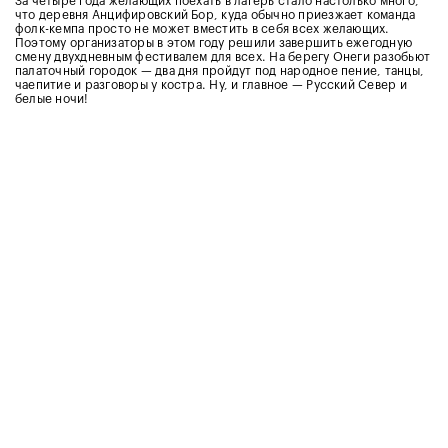
За четыре года желающих поехать в лагерь стало настолько много,
что деревня Анцифировский Бор, куда обычно приезжает команда
фолк-кемпа просто не может вместить в себя всех желающих.
Поэтому организаторы в этом году решили завершить ежегодную
смену двухдневным фестивалем для всех. На берегу Онеги разобьют
палаточный городок — два дня пройдут под народное пение, танцы,
чаепитие и разговоры у костра. Ну, и главное — Русский Север и
белые ночи!