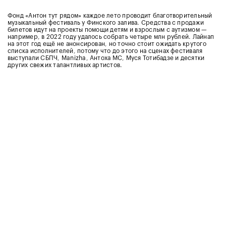
Фонд «Антон тут рядом» каждое лето проводит благотворительный
музыкальный фестиваль у Финского залива. Средства с продажи
билетов идут на проекты помощи детям и взрослым с аутизмом —
например, в 2022 году удалось собрать четыре млн рублей. Лайнап
на этот год ещё не анонсирован, но точно стоит ожидать крутого
списка исполнителей, потому что до этого на сценах фестиваля
выступали СБПЧ, Manizha, Антоха МС, Муся Тотибадзе и десятки
других свежих талантливых артистов.