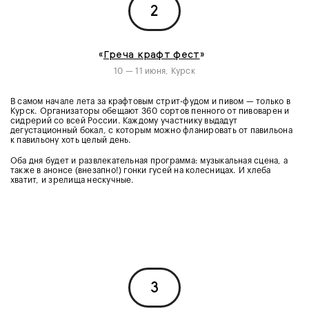
2
«
Греча крафт фест
»
10 — 11 июня, Курск
В самом начале лета за крафтовым стрит-фудом и пивом — только в
Курск. Организаторы обещают 360 сортов пенного от пивоварен и
сидрерий со всей России. Каждому участнику выдадут
дегустационный бокал, с которым можно фланировать от павильона
к павильону хоть целый день.
Оба дня будет и развлекательная программа: музыкальная сцена, а
также в анонсе (внезапно!) гонки гусей на колесницах. И хлеба
хватит, и зрелища нескучные.
3