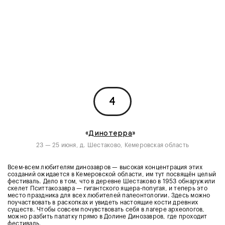
4
«
Динотерра
»
23 — 25 июня, д. Шестаково, Кемеровская область
Всем-всем любителям динозавров — высокая концентрация этих
созданий ожидается в Кемеровской области, им тут посвящён целый
фестиваль. Дело в том, что в деревне Шестаково в 1953 обнаружили
скелет Пситтакозавра — гигантского ящера-попугая, и теперь это
место праздника для всех любителей палеонтологии. Здесь можно
поучаствовать в раскопках и увидеть настоящие кости древних
существ. Чтобы совсем почувствовать себя в лагере археологов,
можно разбить палатку прямо в Долине Динозавров, где проходит
фестиваль.