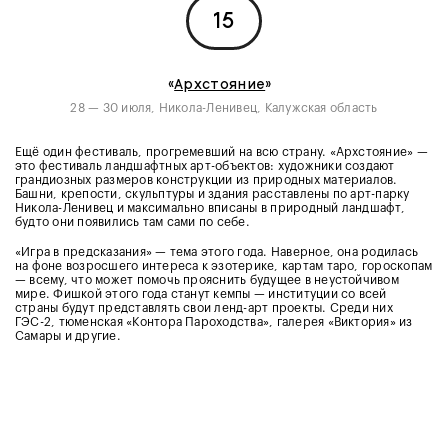
15
«
Архстояние
»
28 — 30 июля, Никола-Ленивец, Калужская область
Ещё один фестиваль, прогремевший на всю страну. «Архстояние» —
это фестиваль ландшафтных арт-объектов: художники создают
грандиозных размеров конструкции из природных материалов.
Башни, крепости, скульптуры и здания расставлены по арт-парку
Никола-Ленивец и максимально вписаны в природный ландшафт,
будто они появились там сами по себе.
«Игра в предсказания» — тема этого года. Наверное, она родилась
на фоне возросшего интереса к эзотерике, картам таро, гороскопам
— всему, что может помочь прояснить будущее в неустойчивом
мире. Фишкой этого года станут кемпы — институции со всей
страны будут представлять свои ленд-арт проекты. Среди них
ГЭС-2, тюменская «Контора Пароходства», галерея «Виктория» из
Самары и другие.