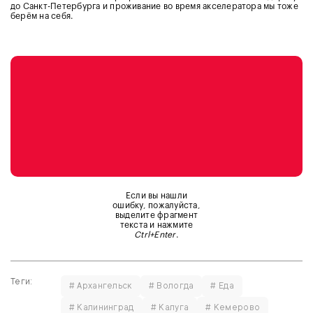
до Санкт-Петербурга и проживание во время акселератора мы тоже
берём на себя.
Если вы нашли
ошибку, пожалуйста,
выделите фрагмент
текста и нажмите
Ctrl+Enter
.
Теги:
# Архангельск
# Вологда
# Еда
# Калининград
# Калуга
# Кемерово