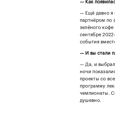
— Как появила
— Ещё давно я
партнёром по 
зелёного кофе 
сентябре 2022
события вместе
— И вы стали п
— Да, и выбрал
ночи показали
проекты со вс
программу лек
чемпионаты. С
душевно.