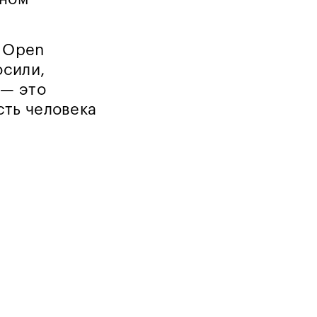
а Open
осили,
 — это
сть человека