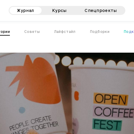
Журнал
Курсы
Спецпроекты
тории
Советы
Лайфстайл
Подборки
Подк