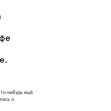
а
офе
е.
что-нибудь ещё
лись о