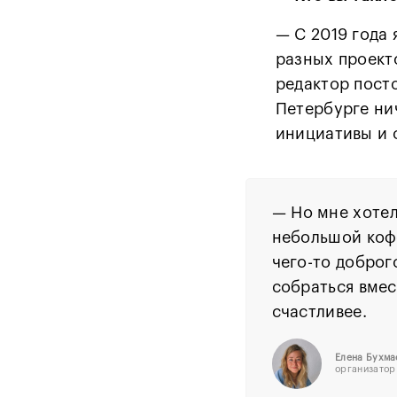
— С 2019 года
разных проект
редактор посто
Петербурге нич
инициативы и 
—
Но мне хотел
небольшой кофе
чего-то доброг
собраться вмес
счастливее.
Елена Бухма
организатор