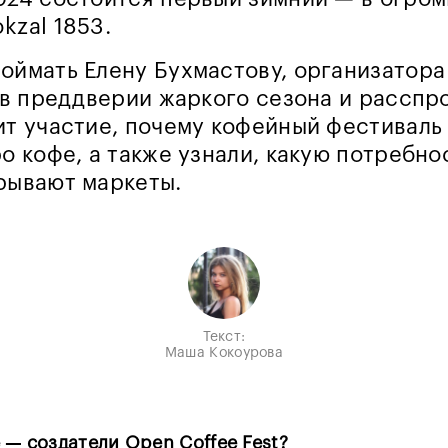
kzal 1853.
оймать Елену Бухмастову, организатор
, в преддверии жаркого сезона и расспр
ит участие, почему кофейный фестиваль
ро кофе, а также узнали, какую потребно
рывают маркеты.
Текст:
Маша Кокоурова
 — создатели Open Coffee Fest?