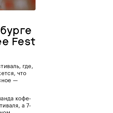
рбурге
e Fest
иваль, где,
ется, что
сное —
манда кофе-
иваля, а 7-
мном