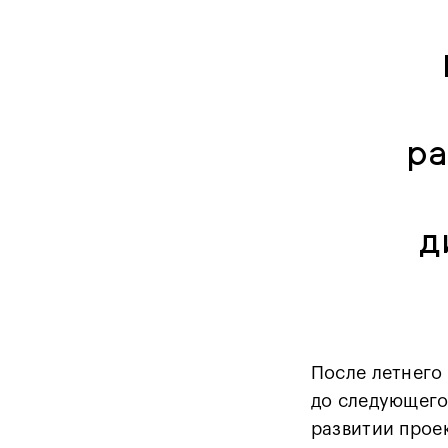
ра
д
После летнего
до следующего
развитии прое