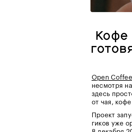
Кофе 
готов
Open Coffee
несмотря на
здесь прост
от чая, кофе
Проект запу
гиков уже о
8 декабря 2