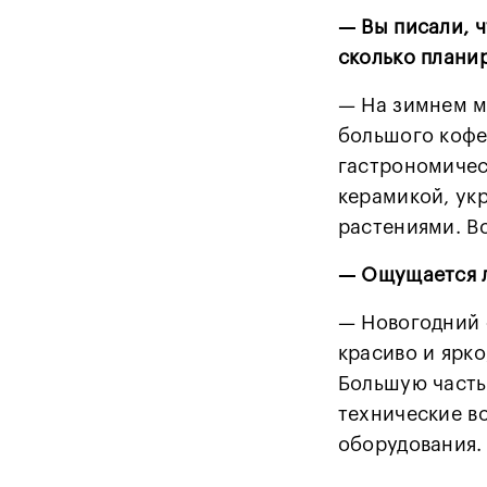
— Вы писали, ч
сколько плани
— На зимнем м
большого кофе
гастрономичес
керамикой, ук
растениями. В
— Ощущается л
— Новогодний 
красиво и ярк
Большую часть
технические в
оборудования. 