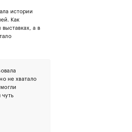
вала истории
ей. Как
выставках, а в
тало
зовала
но не хватало
 могли
 чуть