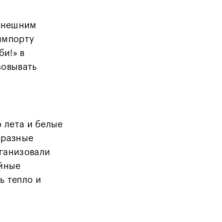
нынешним
импорту
би!» в
зовывать
 лета и белые
 разные
рганизовали
ейные
ь тепло и