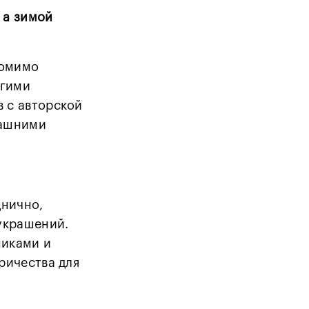
 а зимой
помимо
угими
 с авторской
машними
днично,
 украшений.
никами и
ричества для