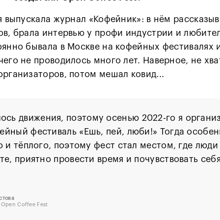
 я выпускала журнал «Кофейник»: в нём рассказы
ов, брала интервью у профи индустрии и любител
янно бывала в Москве на кофейных фестивалях и 
его не проводилось много лет. Наверное, не хва
организаторов, потом мешал ковид...
ось движения, поэтому осенью 2022-го я органи
йный фестиваль «Ешь, пей, люби!» Тогда особен
о и тёплого, поэтому фест стал местом, где люди
те, приятно провести время и почувствовать себя
стова
 Open Coffee Fest