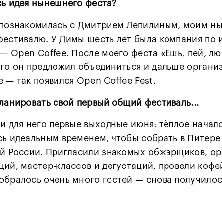
сь идея нынешнего феста?
 познакомилась с Дмитрием Лепилиным, моим 
фестивалю. У Димы шесть лет была компания по 
— Open Coffee. После моего феста «Ешь, пей, лю
-го он предложил объединиться и дальше органи
 — так появился Open Coffee Fest.
ланировать свой первый общий фестиваль...
и для него первые выходные июня: тёплое начало
сь идеальным временем, чтобы собрать в Питере
ей России. Пригласили знакомых обжарщиков, о
ций, мастер-классов и дегустаций, провели коф
обралось очень много гостей — снова получилос