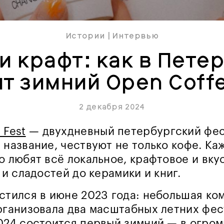
Истории
|
Интервью
и крафт: как в Пете
ят зимний Open Coffe
2 декабря 2024
 Fest
— двухдневный петербургский фест
 название, чествуют не только кофе. Каж
о любят всё локальное, крафтовое и вку
 и сладостей до керамики и книг.
стился в июне 2023 года: небольшая ко
рганизовала два масштабных летних фест
024 состоится первый зимний — в огро