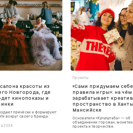
я
Проекты
салона красоты из
«Сами придумаем себ
го Новгорода, где
правила игры»: на чём
дят кинопоказы и
зарабатывает креати
ринки
пространство в Ханты
Мансийске
оздают причёски и формируют
ти вокруг своего бренда.
Основатели «Культштаба» — об
объединении горожан, монетиз
та 2024
проекта и творчестве.