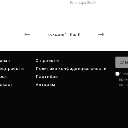
10 января 2024
показаны 1 - 8 из 8
рнал
О проекте
ецпроекты
Политика конфиденциальности
Я со
рсы
Партнёры
при
дкаст
Авторам
согл