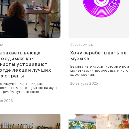
ью
Стартер-пак
а захватывающа
Хочу зарабатывать на
бходима»: как
музыке
иасты устраивают
Бесплатные курсы, которые пом
огде лекции лучших
монетизации творчества, и исто
вдохновения.
х страны
е «научпоп-артель», как
20 августа 2025
ндинг помогает двигать науку в
 причём тут ссыльные.
ля 2026