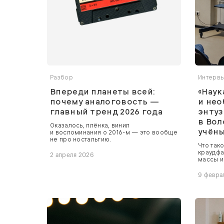
Разбор
Интерв
Впереди планеты всей:
«Наук
почему аналоговость —
и нео
главный тренд 2026 года
энтуз
в Вол
Оказалось, плёнка, винил
учёны
и воспоминания о 2016-м — это вообще
не про ностальгию.
Что тако
краудфа
2 апреля 2026
массы и
9 февра