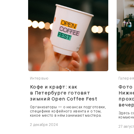
Интервью
Галере
Кофе и крафт: как
Фото 
в Петербурге готовят
Нижне
зимний Open Coffee Fest
прохо
вече
Организаторы — о нюансах подготовки,
специфике кофейного ивента и о том,
Здесь с
какое место в нём занимают мастера.
комьюни
2 декабря 2024
27 авгус