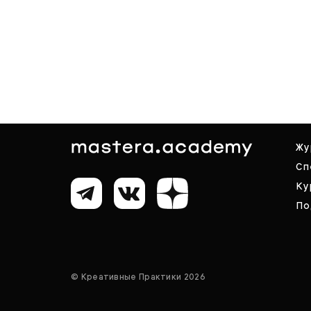
Жу
Сп
Ку
По
© Креативные Практики 2026