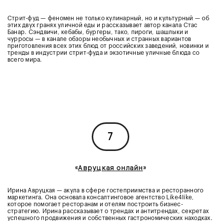
Стрит-фуд — феномен не только кулинарный, но и культурный — об
этих двух гранях уличной еды и рассказывает автор канала Стас
Банар. Сэндвичи, кебабы, бургеры, тако, пироги, шашлыки и
чурросы — в канале обзоры необычных и странных вариантов
приготовления всех этих блюд от российских заведений, новинки и
тренды в индустрии стрит-фуда и экзотичные уличные блюда со
всего мира.
7
«
Авруцкая онлайн
»
Ирина Авруцкая — акула в сфере гостеприимства и ресторанного
маркетинга. Она основала консалтинговое агентство Like4like,
которое помогает ресторанам и отелям построить бизнес-
стратегию. Ирина рассказывает о трендах и антитрендах, секретах
успешного продвижения и собственных гастрономических находках.