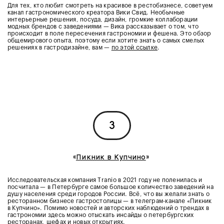
Для тех, кто любит смотреть на красивое в рестобизнесе, советуем
канал гастрономического креатора Вики Свид. Необычные
интерьерные решения, посуда, дизайн, громкие коллаборации
модных брендов с заведениями — Вика рассказывает о том, что
происходит в поле пересечения гастрономии и фешена. Это обзор
общемирового опыта, поэтому если хотите знать о самых смелых
решениях в гастродизайне, вам —
по этой ссылке
.
3
«
Пикник в Купчино
»
Исследовательская компания Tranio в 2021 году не поленилась и
посчитала — в Петербурге самое большое количество заведений на
душу населения среди городов России. Всё, что вы желали знать о
ресторанном бизнесе гастростолицы — в телеграм-канале «Пикник
в Купчино». Помимо новостей и авторских наблюдений о трендах в
гастрономии здесь можно отыскать инсайды о петербургских
ресторанах, шефах и новых открытиях.