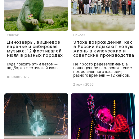
Список
Список
Динозавры, вишнёвое
Эпоха возрождения: как
варенье и сибирская
в России вдыхают новую
музыка: 12 фестивалей
жизнь в купеческие и
июля в разных городах
советские производства
Куда поехать этим летом —
Не просто редевелопмент, а
подборка фестивалей июля.
полноценное переосмысление
промышленного наследия
разного времени — 12 кейсов.
10 июня 2026
2 июня 2026