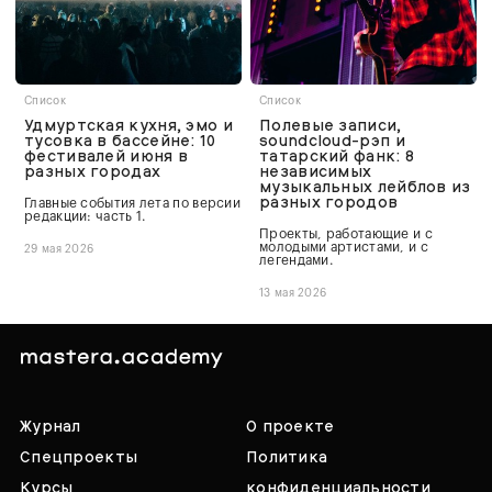
Список
Список
Удмуртская кухня, эмо и
Полевые записи,
тусовка в бассейне: 10
soundcloud-рэп и
фестивалей июня в
татарский фанк: 8
разных городах
независимых
музыкальных лейблов из
разных городов
Главные события лета по версии
редакции: часть 1.
Проекты, работающие и с
молодыми артистами, и с
29 мая 2026
легендами.
13 мая 2026
Журнал
О проекте
Спецпроекты
Политика
Курсы
конфиденциальности