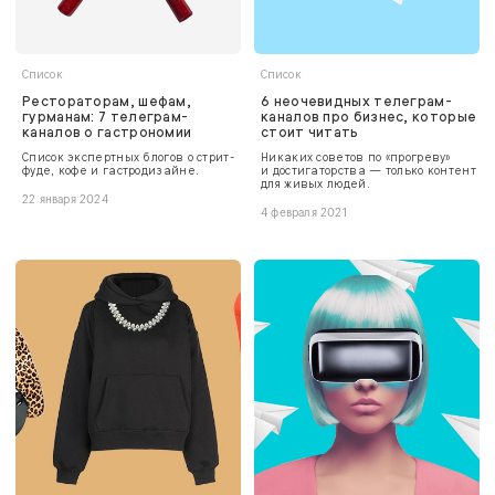
Список
Список
Рестораторам, шефам,
6 неочевидных телеграм-
гурманам: 7 телеграм-
каналов про бизнес, которые
каналов о гастрономии
стоит читать
Список экспертных блогов о стрит-
Никаких советов по «прогреву»
фуде, кофе и гастродизайне.
и достигаторства — только контент
для живых людей.
22 января 2024
4 февраля 2021