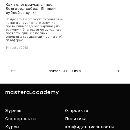
Как телеграм-канал про
Белгород собрал 15 тысяч
рублей за сутки
Создатель белгородского телеграм-
канала о том, как его выручка
превысила среднюю зарплату по
региону и благодаря чему удалось
провести один из первых
успешных краудфандингов на этой
платформе.
14 ноября 2018
показаны 1 - 9 из 9
Журнал
О проекте
Спецпроекты
Политика
Курсы
конфиденциальности