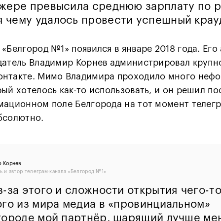
жере превысила среднюю зарплату по р
я чему удалось провести успешный крау
 «Белгород №1» появился в январе 2018 года. Его 
датель Владимир Корнев администрировал крупн
онтакте. Мимо Владимира проходило много неф
рый хотелось как-то использовать, и он решил пос
мационном поле Белгорода на тот момент телег
бсолютно.
р Корнев
ь и автор телеграм-канала «Белгород №1»
-за этого и сложности открытия чего-т
ого из мира медиа в «провинциальном»
городе мой партнёр, шарящий лучше ме