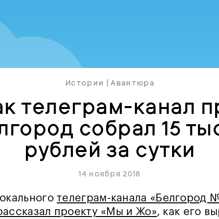
Истории
|
Авантюра
ак телеграм-канал п
лгород собрал 15 ты
рублей за сутки
14 ноября 2018
локального
телеграм-канала «Белгород 
рассказал проекту «Мы и Жо»
, как его в