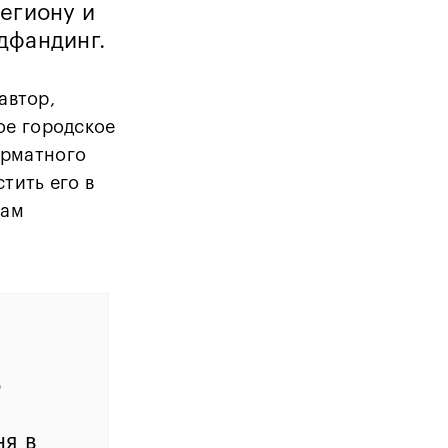
егиону и
дфандинг.
автор,
ое городское
орматного
тить его в
рам
о
ня в