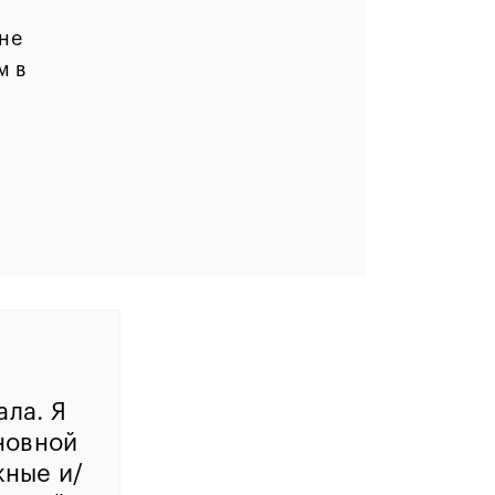
 не
м в
ла. Я
новной
жные и/