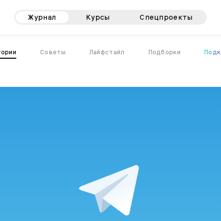
Журнал
Курсы
Спецпроекты
тории
Советы
Лайфстайл
Подборки
Подк