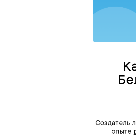
К
Бе
Создатель 
опыте