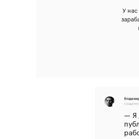
У нас
зараб
Владими
создател
—
Я 
публ
рабо