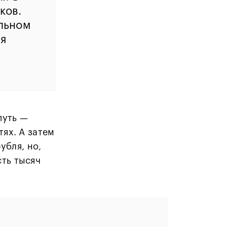
ков.
льном
тя
путь
—
тях. А затем
убля, но,
сть тысяч