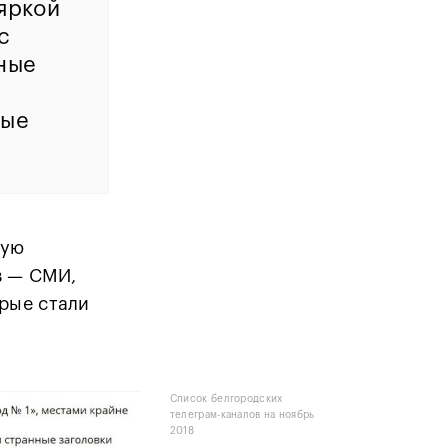
яркой
с
ные
ные
ную
в — СМИ,
рые стали
Список белгородских
телеграм-каналов на ноябрь
2018