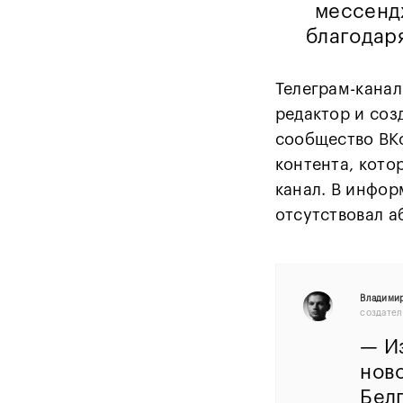
мессенд
благодар
Телеграм-канал
редактор и соз
сообщество ВК
контента, кото
канал. В инфор
отсутствовал а
Владими
создател
— Из
нов
Бел