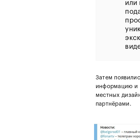
или
под
про
уни
экс
виде
Затем появили
информацию и 
местных дизайн
партнёрами.