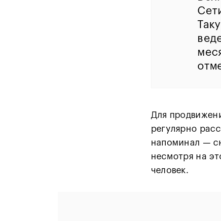
Сет
Так
веде
меся
отм
Для продвижени
регулярно расс
напоминал
—
сн
несмотря на эт
человек.