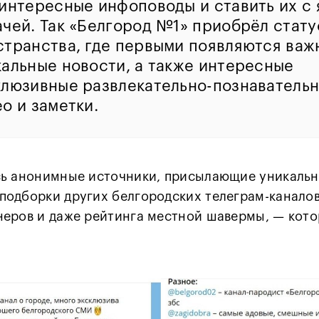
 интересные инфоповоды и ставить их с 
ачей. Так «Белгород №1» приобрёл стату
странства, где первыми появляются важ
кальные новости, а также интересные
клюзивные развлекательно-познаватель
о и заметки.
сь анонимные источники, присылающие уникаль
подборки других белгородских телеграм-канало
еров и даже рейтинга местной шавермы, — кото