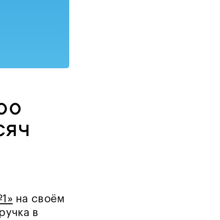
ро
сяч
№1»
на своём
ыручка в