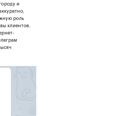
городу и
аккуратно,
ажную роль
ывы клиентов.
ернет-
елеграм
тысяч