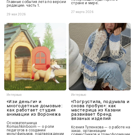
Главные события лета по версии
стране и мире.
редакции: часть 1.
27 марта 2026
29 мая 2026
Интервью
Интервью
«Изи деньги» и
«Погрустила, подумала и
многодетные домовые:
снова пробую»: как
как работает студия
мастерица из Казани
анимации из Воронежа
развивает бренд
вязаных изделий
Основательница
Romashkinboom — о роли
Ксения Туленкова — о работе на
педагогов в создании
заказ, организации
мультфильмов, подтверждении
совместников и трансформации