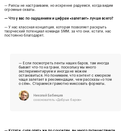
— Рилсы не настраиваем, но искренне радуемся, когда видим
огромные охваты.
— Что у вас по ощущениям и цифрам «залетает» лучше всего?
— У нас классная концепция, которая позволяет раскрыть
творческий потенциал команде SMM, за что они, кстати, нас
постоянно благодарят.
—
Если посмотреть ленты наших баров, там иногда
бывает что-то на грани, поскольку мы много
экспериментируем и иногда не можем
остановиться. Но понимаем, что контент с юморком
чаще залетает в рекомендации, чем рассказы «о том
о сём». Стараемся грамотно миксовать форматы.
Николай Бабинцев
сооснователь «Добрых баров»
— Кстати, судя опять же по соцсетям, вы много путешествуете.