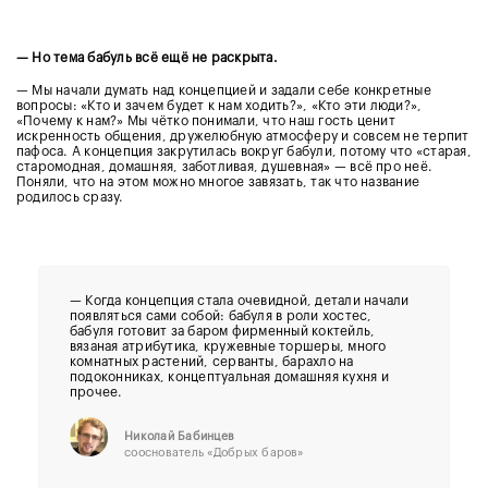
— Но тема бабуль всё ещё не раскрыта.
— Мы начали думать над концепцией и задали себе конкретные
вопросы: «Кто и зачем будет к нам ходить?», «Кто эти люди?»,
«Почему к нам?» Мы чётко понимали, что наш гость ценит
искренность общения, дружелюбную атмосферу и совсем не терпит
пафоса. А концепция закрутилась вокруг бабули, потому что «старая,
старомодная, домашняя, заботливая, душевная» — всё про неё.
Поняли, что на этом можно многое завязать, так что название
родилось сразу.
—
Когда концепция стала очевидной, детали начали
появляться сами собой: бабуля в роли хостес,
бабуля готовит за баром фирменный коктейль,
вязаная атрибутика, кружевные торшеры, много
комнатных растений, серванты, барахло на
подоконниках, концептуальная домашняя кухня и
прочее.
Николай Бабинцев
сооснователь «Добрых баров»