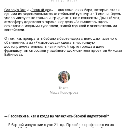
28 августа 2024
Granny’s Bar
и «
Ржавый дед
» — два тюменских бара, которые стали
одними из родоначальников коктейльной культуры в Тюмени. Здесь
умело миксуют не только ингридиенты, но и концепты. Дачный уют,
атмосферу дедовского гаража и ордена «За пьянство» здесь
сочетают с модными тусовками, живой музыкой и эксклюзивными
коктейлями.
О том, как превратить бабулю в бартендера с помощью газетного
объявления, а из «Ржавого деда» сделать настоящую
достопримечательность на питейной карте города и даже
франшизу, мы спросили у идейного вдохновителя проектов Николая
Бабинцева.
Текст:
Маша Кокоурова
— Расскажите, как и когда вы увлеклись барной индустрией?
— В барной индустрии я уже 21 год. Пришёл в профессию из-за