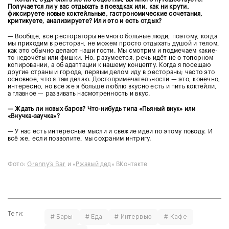
Получается ли у вас отдыхать в поездках или, как ни крути,
фиксируете новые коктейльные, гастрономические сочетания,
критикуете, анализируете? Или это и есть отдых?
— Вообще, все рестораторы немного больные люди, поэтому, когда
мы приходим в ресторан, не можем просто отдыхать душой и телом,
как это обычно делают наши гости. Мы смотрим и подмечаем какие-
то недочёты или фишки. Но, разумеется, речь идёт не о топорном
копировании, а об адаптации к нашему концепту. Когда я посещаю
другие страны и города, первым делом иду в рестораны; часто это
основное, что я там делаю. Достопримечательности — это, конечно,
интересно, но всё же я больше люблю вкусно есть и пить коктейли,
а главное — развивать насмотренность и вкус.
— Ждать ли новых баров? Что-нибудь типа «Пьяный внук» или
«Внучка-заучка»?
— У нас есть интересные мысли и свежие идеи по этому поводу. И
всё же, если позволите, мы сохраним интригу.
Фото:
Granny’s Bar
и «
Ржавый дед
» ВКонтакте
Теги:
# Бары
# Еда
# Интервью
# Кафе