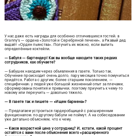
У нас даже есть награды для особенно отличившихся гостей: в
Granny’s — ордена «Золотой и Серебряной печени», а Ржавый дед
выдаёт «Орден пьянства». Получить их можно, если выпить
определённые коктейли.
— Бабуля — бартендер! Как вы вообще находите таких редких
сотрудников, как обучаете?
— Бабушек находим через объявления в газете. Только так.
Обучение происходит очень долго, пару месяцев точно помучиться
придётся. Работа с другим, более старшим поколением, —
специфичная: у людей уже большой жизненный опыт за плечами,
сформированы понятия и привычки, поэтому приучить к чему-то
новому или переучить — довольно тяжело.
— В газете так и пишете — «Ищем бармена»?
— Предлагаем устроиться гардеробщицей с расширенным
функционалом: по-другому бабули не поймут. А на собеседовании
уже детально объясняем, что к чему.
— Каков возрастной ценз у сотрудниц? И, кстати, какой процент
остаётся с вами после объяснения всего «расширенного