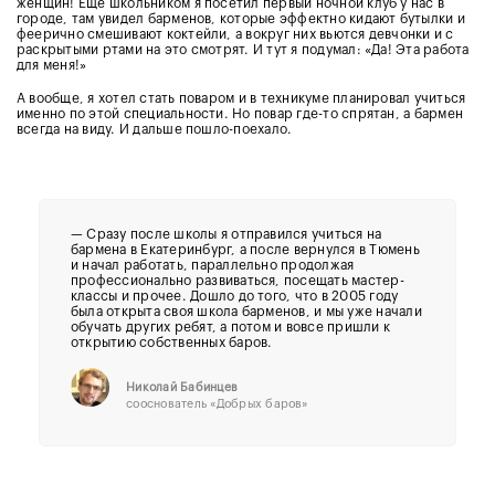
женщин! Ещё школьником я посетил первый ночной клуб у нас в
городе, там увидел барменов, которые эффектно кидают бутылки и
феерично смешивают коктейли, а вокруг них вьются девчонки и с
раскрытыми ртами на это смотрят. И тут я подумал: «Да! Эта работа
для меня!»
А вообще, я хотел стать поваром и в техникуме планировал учиться
именно по этой специальности. Но повар где-то спрятан, а бармен
всегда на виду. И дальше пошло-поехало.
—
Сразу после школы я отправился учиться на
бармена в Екатеринбург, а после вернулся в Тюмень
и начал работать, параллельно продолжая
профессионально развиваться, посещать мастер-
классы и прочее. Дошло до того, что в 2005 году
была открыта своя школа барменов, и мы уже начали
обучать других ребят, а потом и вовсе пришли к
открытию собственных баров.
Николай Бабинцев
сооснователь «Добрых баров»