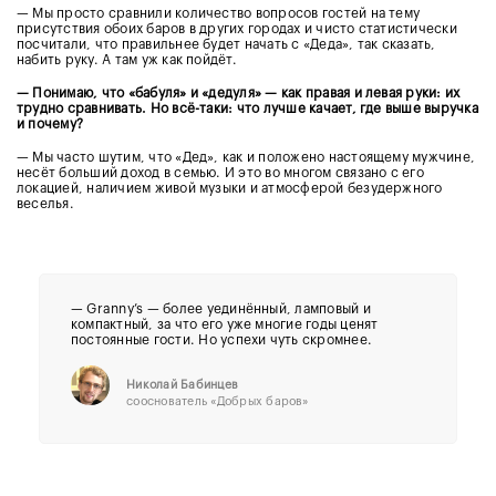
— Мы просто сравнили количество вопросов гостей на тему
присутствия обоих баров в других городах и чисто статистически
посчитали, что правильнее будет начать с «Деда», так сказать,
набить руку. А там уж как пойдёт.
— Понимаю, что «бабуля» и «дедуля» — как правая и левая руки: их
трудно сравнивать. Но всё-таки: что лучше качает, где выше выручка
и почему?
— Мы часто шутим, что «Дед», как и положено настоящему мужчине,
несёт больший доход в семью. И это во многом связано с его
локацией, наличием живой музыки и атмосферой безудержного
веселья.
—
Granny’s — более уединённый, ламповый и
компактный, за что его уже многие годы ценят
постоянные гости. Но успехи чуть скромнее.
Николай Бабинцев
сооснователь «Добрых баров»