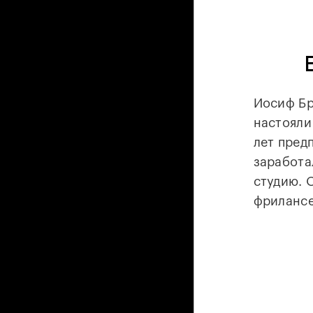
Иосиф Бр
настояли
лет пред
заработ
студию. 
фрилансе