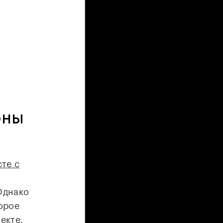
оны
те с
Однако
торое
оекте.