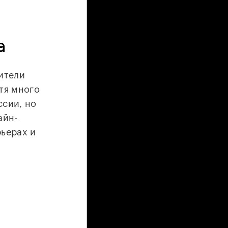
а
ители
тя много
ссии, но
айн-
рьерах и