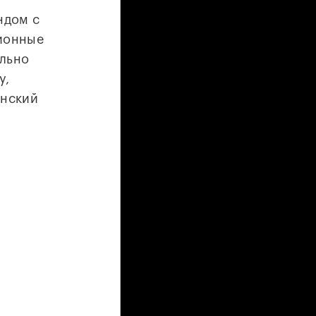
ндом с
лионные
ально
у,
анский