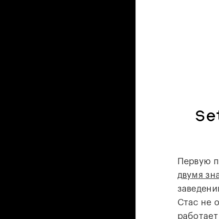
Se
Первую 
двумя з
заведени
Стас не о
работает