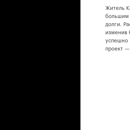
Житель К
большим 
долги. Р
изменив 
успешно 
проект 