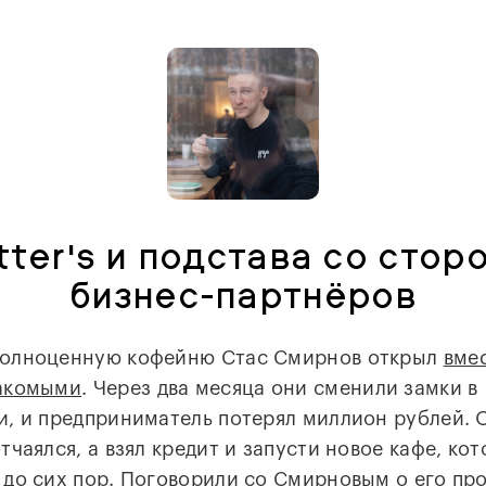
tter's и подстава со стор
бизнес-партнёров
полноценную кофейню Стас Смирнов открыл
вмес
накомыми
. Через два месяца они сменили замки в
и, и предприниматель потерял миллион рублей. 
тчаялся, а взял кредит и запусти новое кафе, ко
 до сих пор. Поговорили со Смирновым о его пр