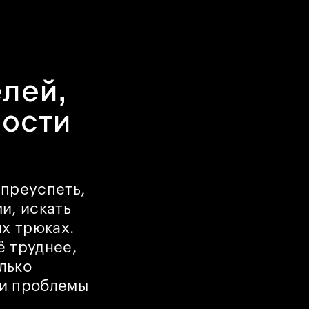
лей,
ности
 преуспеть,
и, искать
х трюках.
ё труднее,
лько
ли проблемы