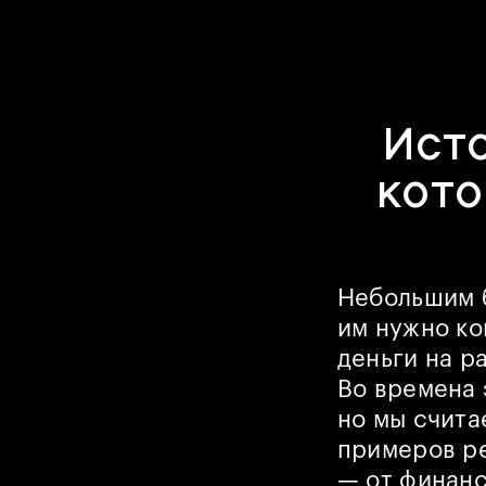
Ист
кото
Небольшим б
им нужно ко
деньги на р
Во времена 
но мы счита
примеров р
— от финанс