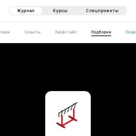
Журнал
Курсы
Спецпроекты
тории
Советы
Лайфстайл
Подборки
Подк