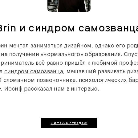
Brin и синдром самозванц
ин мечтал заниматься дизайном, однако его род
 на получении «нормального» образования. Спус
приниматель всё равно пришёл к любимой профе
ал
синдром самозванца
, мешавший развивать диз
О сломанном позвоночнике, психологических ба
, Иосиф рассказал нам в интервью.
Я и таким страдаю!