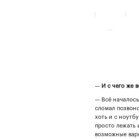
—
И с чего же 
— Всё началось
сломал позвоно
хоть и с ноутб
просто лежать 
возможные вари