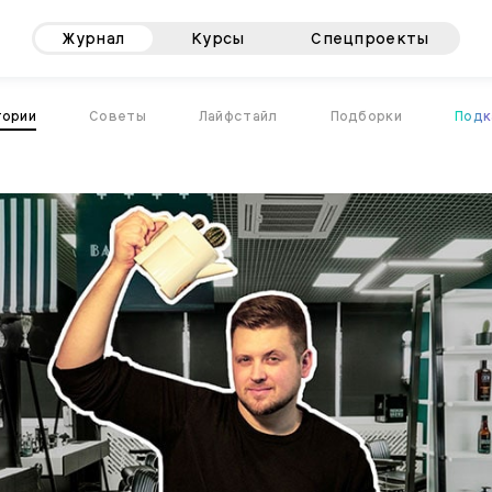
Журнал
Курсы
Спецпроекты
тории
Советы
Лайфстайл
Подборки
Подк