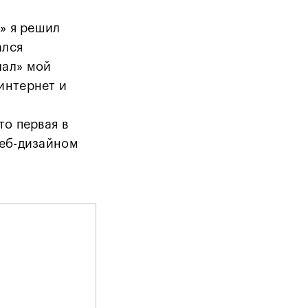
я» я решил
ался
чал» мой
интернет и
то первая в
веб-дизайном