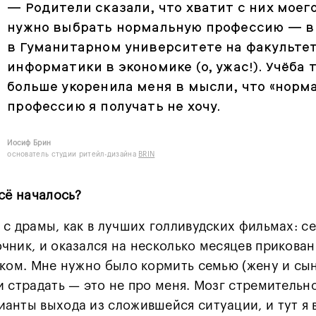
—
Родители сказали, что хватит с них моег
нужно выбрать нормальную профессию — в 
в Гуманитарном университете на факульте
информатики в экономике (о, ужас!). Учёба 
больше укоренила меня в мысли, что «норм
профессию я получать не хочу.
Иосиф Брин
основатель студии
ритейл-дизайна
BRIN
всё началось?
 с драмы, как в лучших голливудских фильмах: се
чник, и оказался на несколько месяцев прикован
уком. Мне нужно было кормить семью (жену и сын
и страдать — это не про меня. Мозг стремительн
анты выхода из сложившейся ситуации, и тут я 