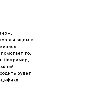
еном,
управляющим в
вились!
 помогает то,
и. Например,
режний
 ходить будет
пецифика