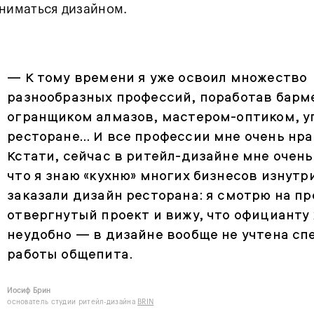
аниматься дизайном.
— К тому времени я уже освоил множество
разнообразных профессий, поработав барм
огранщиком алмазов, мастером-оптиком, 
ресторане… И все профессии мне очень нра
Кстати, сейчас в ритейл-дизайне мне очень
что я знаю «кухню» многих бизнесов изнутр
заказали дизайн ресторана: я смотрю на п
отвергнутый проект и вижу, что официанту
неудобно — в дизайне вообще не учтена с
работы общепита.
Иосиф Брин
основатель студии
ритейл-дизайна
BRIN