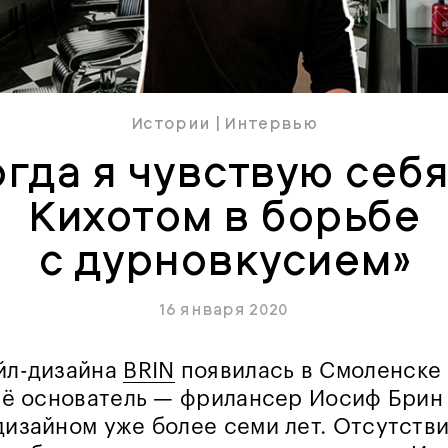
Истории
|
Интервью
гда я чувствую себ
Кихотом в борьбе
с дурновкусием»
16 января 2020
йл-дизайна
BRIN
появилась в Смоленске 
 её основатель — фрилансер Иосиф Брин
дизайном уже более семи лет. Отсутств