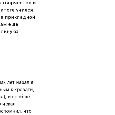
о творчества и
итоге учился
те прикладной
там ещё
альную»
мь лет назад я
ным к кровати,
а), и вообще
о искал
вспомнил, что