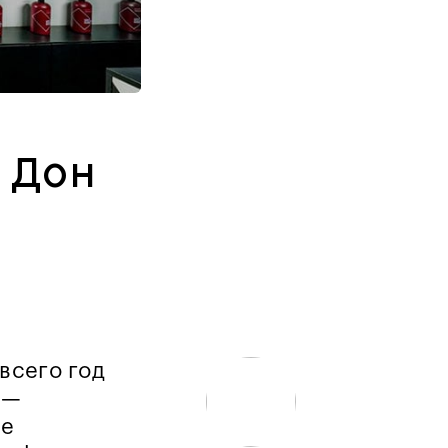
я Дон
всего год
 —
ие