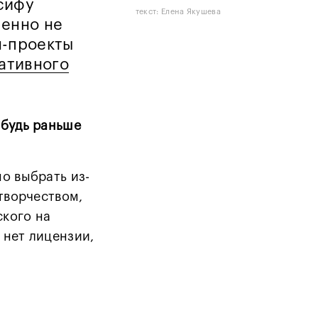
сифу
текст: Елена Якушева
шенно не
н-проекты
ативного
ибудь раньше
о выбрать из-
 творчеством,
ского на
 нет лицензии,