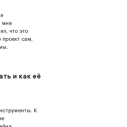
ая
л мне
ял, что это
 проект сам,
мы.
ать и как её
инструменты. К
не
зайна