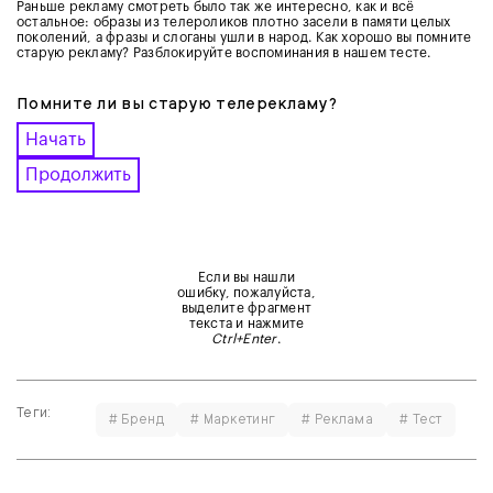
Раньше рекламу смотреть было так же интересно, как и всё
остальное: образы из телероликов плотно засели в памяти целых
поколений, а фразы и слоганы ушли в народ. Как хорошо вы помните
старую рекламу? Разблокируйте воспоминания в нашем тесте.
Помните ли вы старую телерекламу?
Начать
Продолжить
Если вы нашли
ошибку, пожалуйста,
выделите фрагмент
текста и нажмите
Ctrl+Enter
.
Теги:
# Бренд
# Маркетинг
# Реклама
# Тест