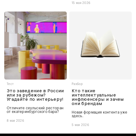
15 мая 2026
Тест
Разбор
Это заведение в России
Кто такие
или за рубежом?
интеллектуальные
Угадайте по интерьеру!
инфлюенсеры и зачем
они брендам
Отличите сеульский ресторан
от екатеринбургского бара?
Новая формация контента уже
здесь.
8 мая 2026
5 мая 2026