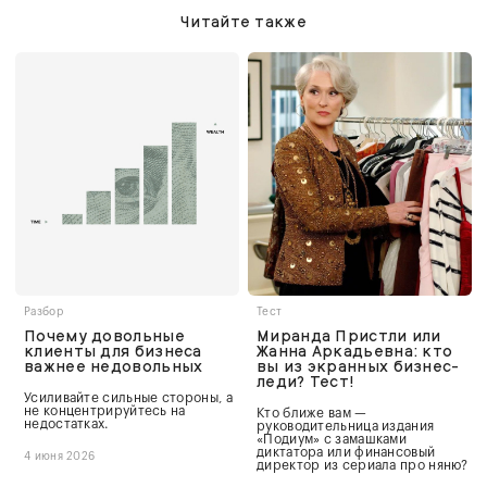
Читайте также
Разбор
Тест
Почему довольные
Миранда Пристли или
клиенты для бизнеса
Жанна Аркадьевна: кто
важнее недовольных
вы из экранных бизнес-
леди? Тест!
Усиливайте сильные стороны, а
не концентрируйтесь на
Кто ближе вам —
недостатках.
руководительница издания
«Подиум» с замашками
диктатора или финансовый
4 июня 2026
директор из сериала про няню?